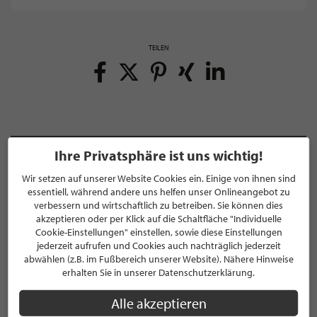
TEILEN
Ihre Privatsphäre ist uns wichtig!
NEWSLETTER
Wir setzen auf unserer Website Cookies ein. Einige von ihnen sind
Bleiben Sie immer UP TO DATE! Melden Sie sich jetzt für
essentiell, während andere uns helfen unser Onlineangebot zu
verbessern und wirtschaftlich zu betreiben. Sie können dies
unseren STILPUNKTE®-Newsletter an und profitieren Sie
akzeptieren oder per Klick auf die Schaltfläche "Individuelle
von exklusiven
Neuigkeiten, Trends
und
Angeboten
Cookie-Einstellungen" einstellen, sowie diese Einstellungen
Mit der Anmeldung für unseren Newsletter stimmen Sie
jederzeit aufrufen und Cookies auch nachträglich jederzeit
unseren
Datenschutzbestimmungen
zu. Eine
Abmeldung
abwählen (z.B. im Fußbereich unserer Website). Nähere Hinweise
ist jederzeit möglich.
erhalten Sie in unserer Datenschutzerklärung.
Alle akzeptieren