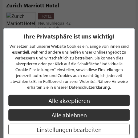
Zurich Marriott Hotel
HOTEL
Neumühlequai 42
8006 Zürich
Schweiz
Ihre Privatsphäre ist uns wichtig!
Wir setzen auf unserer Website Cookies ein. Einige von ihnen sind
PROFIL
essentiell, während andere uns helfen unser Onlineangebot zu
verbessern und wirtschaftlich zu betreiben. Sie können dies
akzeptieren oder per Klick auf die Schaltfläche "Individuelle
Cookie-Einstellungen" einstellen, sowie diese Einstellungen
IBF Immobilien Brigitte Führ GmbH
jederzeit aufrufen und Cookies auch nachträglich jederzeit
abwählen (z.B. im Fußbereich unserer Website). Nähere Hinweise
3.5/5.0
(6)
erhalten Sie in unserer Datenschutzerklärung.
Hauptstraße 11
25996 Sylt / Wenningstedt
Deutschland
Alle akzeptieren
Alle ablehnen
PROFIL
Einstellungen bearbeiten
Hotel Stadt Hamburg