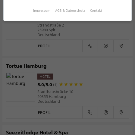
HOTEL
Impressum
AGB & Datenschutz
Kontakt
5.0/5.0
(4)
Strandstraße 2
25980 Sylt
Deutschland
PROFIL
Tortue Hamburg
HOTEL
5.0/5.0
(1)
Stadthausbrücke 10
20355 Hamburg
Deutschland
PROFIL
Seezeitlodge Hotel & Spa