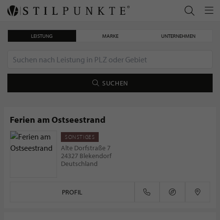
LEISTUNG
MARKE
UNTERNEHMEN
SUCHEN
Ferien am Ostseestrand
SONSTIGES
Lanserhof Sylt
Alte Dorfstraße 7
24327 Blekendorf
Deutschland
PROFIL