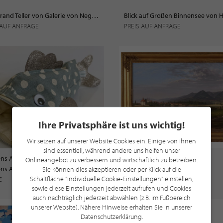
Flechtrand Teller von Galerie von Negelein Hannover
 AUF ANFRAGE
PREIS AUF ANFRAGE
Ihre Privatsphäre ist uns wichtig!
Wir setzen auf unserer Website Cookies ein. Einige von ihnen
sind essentiell, während andere uns helfen unser
ns Augustin
Onlineangebot zu verbessern und wirtschaftlich zu betreiben.
Clemens Augustin Fischtäschchen im Manufaktur Shop
Dux in Böhmen
Sie können dies akzeptieren oder per Klick auf die
Schaltfläche "Individuelle Cookie-Einstellungen" einstellen,
 €
PREIS AUF ANFRAGE
sowie diese Einstellungen jederzeit aufrufen und Cookies
auch nachträglich jederzeit abwählen (z.B. im Fußbereich
unserer Website). Nähere Hinweise erhalten Sie in unserer
Datenschutzerklärung.