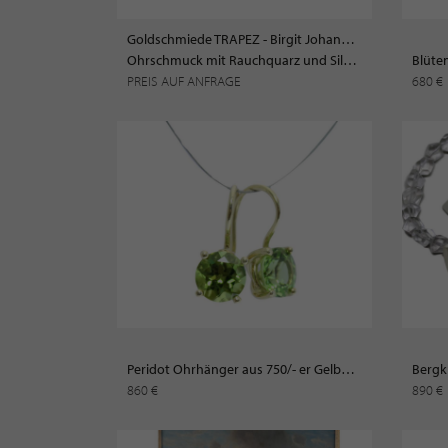
Goldschmiede TRAPEZ - Birgit Johannsen
Ohrschmuck mit Rauchquarz und Silber
Blüte
PREIS AUF ANFRAGE
680 €
Peridot Ohrhänger aus 750/- er Gelbgold
860 €
890 €