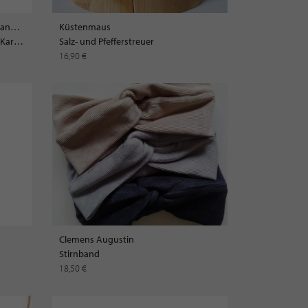
Goldschmiede TRAPEZ - Birgit Johannsen
Küstenmaus
Ohrschmuck mit Rubinen und 18 Karat Gold
Salz- und Pfefferstreuer
16,90 €
Clemens Augustin
Stirnband
18,50 €