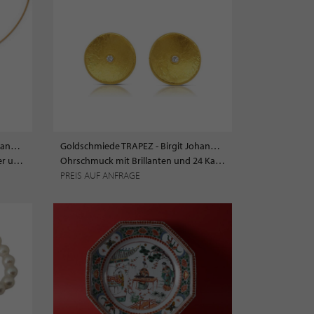
Goldschmiede TRAPEZ - Birgit Johannsen
Goldschmiede TRAPEZ - Birgit Johannsen
Halsschmuck mit Mondstein, Silber und 22kt Gold
Ohrschmuck mit Brillanten und 24 Karat Goldplattierung
PREIS AUF ANFRAGE