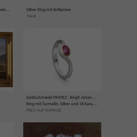
Blick auf Großen Binnensee von Heinrich L.T. Gurlitt
Silber Ring mit Brillanten
764 €
Goldschmiede TRAPEZ - Birgit Johannsen
Ring mit Turmalin, Silber und 18 Karat Gold
PREIS AUF ANFRAGE