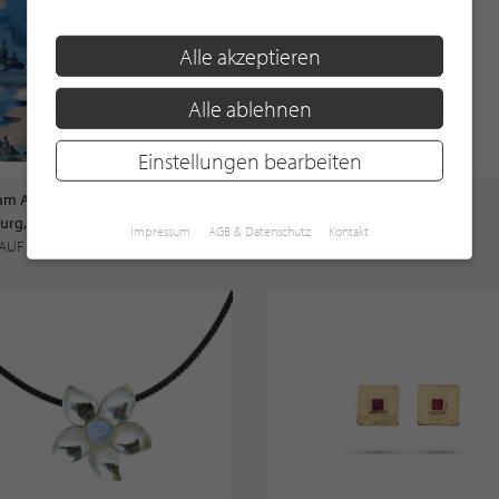
Alle akzeptieren
Alle ablehnen
Einstellungen bearbeiten
am Aust
rg, Alster
Blüten Ring
Impressum
AGB & Datenschutz
Kontakt
 AUF ANFRAGE
175 €