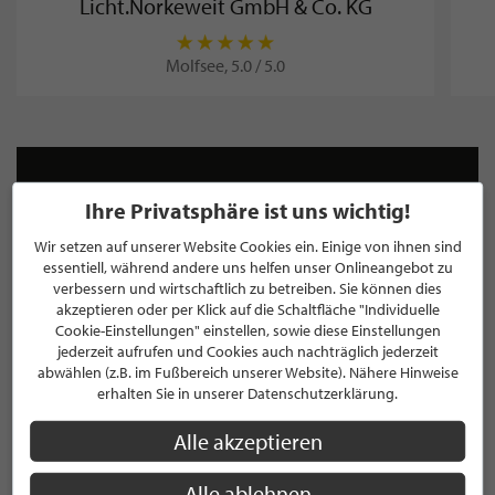
Licht.Norkeweit GmbH & Co. KG
Molfsee, 5.0 / 5.0
NEWSLETTER
Ihre Privatsphäre ist uns wichtig!
Bleiben Sie immer UP TO DATE! Melden Sie sich jetzt für
Wir setzen auf unserer Website Cookies ein. Einige von ihnen sind
unseren STILPUNKTE®-Newsletter an und profitieren Sie
essentiell, während andere uns helfen unser Onlineangebot zu
von exklusiven
Neuigkeiten, Trends
und
Angeboten
verbessern und wirtschaftlich zu betreiben. Sie können dies
Mit der Anmeldung für unseren Newsletter stimmen Sie
akzeptieren oder per Klick auf die Schaltfläche "Individuelle
unseren
Datenschutzbestimmungen
zu. Eine
Abmeldung
Cookie-Einstellungen" einstellen, sowie diese Einstellungen
jederzeit aufrufen und Cookies auch nachträglich jederzeit
ist jederzeit möglich.
abwählen (z.B. im Fußbereich unserer Website). Nähere Hinweise
erhalten Sie in unserer Datenschutzerklärung.
Alle akzeptieren
ANMELDEN
Alle ablehnen