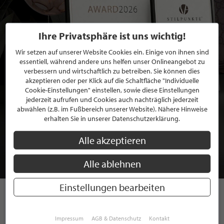
Ihre Privatsphäre ist uns wichtig!
Wir setzen auf unserer Website Cookies ein. Einige von ihnen sind
essentiell, während andere uns helfen unser Onlineangebot zu
verbessern und wirtschaftlich zu betreiben. Sie können dies
akzeptieren oder per Klick auf die Schaltfläche "Individuelle
Cookie-Einstellungen" einstellen, sowie diese Einstellungen
jederzeit aufrufen und Cookies auch nachträglich jederzeit
abwählen (z.B. im Fußbereich unserer Website). Nähere Hinweise
BEWERBEN SIE SICH FÜR EINE GRATIS
erhalten Sie in unserer Datenschutzerklärung.
MITGLIEDSCHAFT BEI STILPUNKTE®
Alle akzeptieren
JETZT GRATIS BEWERBEN
Alle ablehnen
Einstellungen bearbeiten
STILPUNKTE AUF
Impressum
AGB & Datenschutz
Kontakt