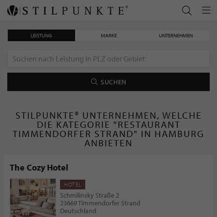
LEISTUNG
MARKE
UNTERNEHMEN
SUCHEN
STILPUNKTE® UNTERNEHMEN, WELCHE
DIE KATEGORIE "RESTAURANT
TIMMENDORFER STRAND" IN HAMBURG
ANBIETEN
The Cozy Hotel
HOTEL
Schmilinsky Straße 2
23669 Timmendorfer Strand
Deutschland