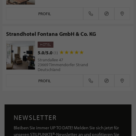
PROFIL
Strandhotel Fontana GmbH & Co. KG
HOTEL
5.0/5.0
(1)
Strandallee 47
23669 Timmendorfer Strand
Deutschland
PROFIL
NEWSLETTER
Bleiben Sie immer UP TO DATE! Melden Sie sich jetzt für
unseren STILPUNKTE®-Newsletter an und profitieren Sie