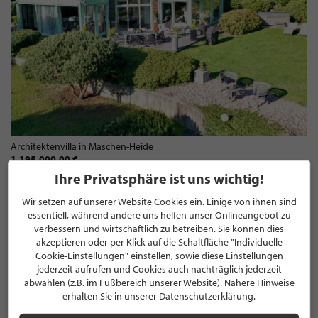
Architektenvilla in Maschen-Heide
1.195.000,00 €
Ihre Privatsphäre ist uns wichtig!
Wir setzen auf unserer Website Cookies ein. Einige von ihnen sind
KATEGORIEN
essentiell, während andere uns helfen unser Onlineangebot zu
verbessern und wirtschaftlich zu betreiben. Sie können dies
akzeptieren oder per Klick auf die Schaltfläche "Individuelle
Cookie-Einstellungen" einstellen, sowie diese Einstellungen
Anlageimmobilie
jederzeit aufrufen und Cookies auch nachträglich jederzeit
abwählen (z.B. im Fußbereich unserer Website). Nähere Hinweise
Anlageobjekte
erhalten Sie in unserer Datenschutzerklärung.