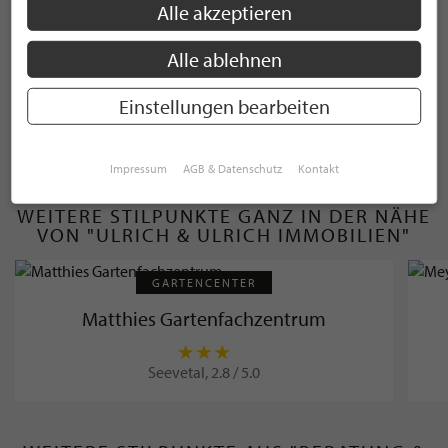
Eigentumswohnung
Alle akzeptieren
Einfamilienhaus
Alle ablehnen
Einstellungen bearbeiten
WEITERE KATEGORIEN ANZEIGEN
Impressum
AGB & Datenschutz
Kontakt
WEITERE STILPUNKTE GANZ IN DER NÄHE
VON "ULRICH & ULRICH IMMOBILIEN"
GARTENCENTER
Matthies Gartenfachzentrum
Seevetal, 2.8 / 5.0