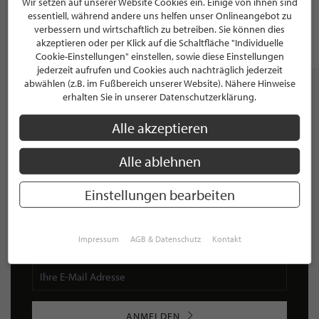
Wir setzen auf unserer Website Cookies ein. Einige von ihnen sind
Nils Borstelmann
essentiell, während andere uns helfen unser Onlineangebot zu
verbessern und wirtschaftlich zu betreiben. Sie können dies
akzeptieren oder per Klick auf die Schaltfläche "Individuelle
Hamburg, 5.0 / 5.0
Cookie-Einstellungen" einstellen, sowie diese Einstellungen
jederzeit aufrufen und Cookies auch nachträglich jederzeit
abwählen (z.B. im Fußbereich unserer Website). Nähere Hinweise
erhalten Sie in unserer Datenschutzerklärung.
Alle akzeptieren
NEWSLETTER
Bleiben Sie immer UP TO DATE! Melden Sie sich jetzt für
Alle ablehnen
unseren STILPUNKTE®-Newsletter an und profitieren Sie
von exklusiven
Neuigkeiten, Trends
und
Angeboten
Einstellungen bearbeiten
Mit der Anmeldung für unseren Newsletter stimmen Sie
unseren
Datenschutzbestimmungen
zu. Eine
Abmeldung
ist jederzeit möglich.
Impressum
AGB & Datenschutz
Kontakt
ANMELDEN