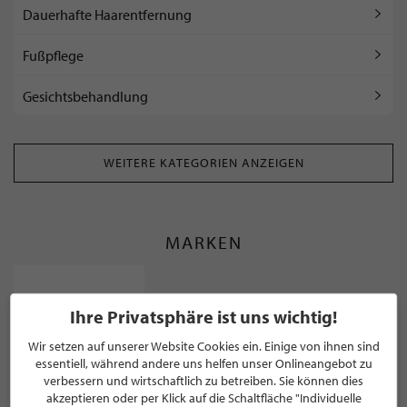
Dauerhafte Haarentfernung
Fußpflege
Gesichtsbehandlung
WEITERE KATEGORIEN ANZEIGEN
MARKEN
Ihre Privatsphäre ist uns wichtig!
Wir setzen auf unserer Website Cookies ein. Einige von ihnen sind
essentiell, während andere uns helfen unser Onlineangebot zu
verbessern und wirtschaftlich zu betreiben. Sie können dies
WEITERE STILPUNKTE GANZ IN DER NÄHE
akzeptieren oder per Klick auf die Schaltfläche "Individuelle