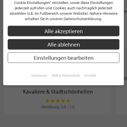
VON "JUST BEAUTY"
Cookie-Einstellungen" einstellen, sowie diese Einstellungen
jederzeit aufrufen und Cookies auch nachträglich jederzeit
abwählen (z.B. im Fußbereich unserer Website). Nähere Hinweise
CATERING
erhalten Sie in unserer Datenschutzerklärung.
Alster Dinner Shipping by Kay Manzel
Alle akzeptieren
Hamburg, 5.0 / 5.0
Alle ablehnen
Einstellungen bearbeiten
WEITERE STILPUNKTE AUS "SCHÖNHEIT &
WOHLBEFINDEN"
Impressum
AGB & Datenschutz
Kontakt
FRISEUR
Kavaliere & Stadtschönheiten
Hamburg, 5.0 / 5.0