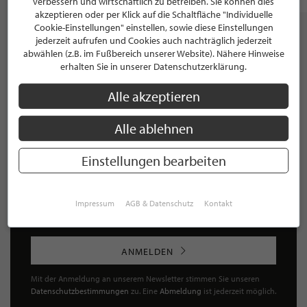
verbessern und wirtschaftlich zu betreiben. Sie können dies
akzeptieren oder per Klick auf die Schaltfläche "Individuelle
Cookie-Einstellungen" einstellen, sowie diese Einstellungen
jederzeit aufrufen und Cookies auch nachträglich jederzeit
abwählen (z.B. im Fußbereich unserer Website). Nähere Hinweise
erhalten Sie in unserer Datenschutzerklärung.
NEWSLETTER
Alle akzeptieren
Bleiben Sie immer UP TO DATE! Melden Sie sich jetzt für
unseren STILPUNKTE®-Newsletter an und profitieren Sie
Alle ablehnen
von exklusiven
Neuigkeiten, Trends
und
Angeboten
Mit der Anmeldung für unseren Newsletter stimmen Sie
unseren
Datenschutzbestimmungen
zu. Eine
Abmeldung
Einstellungen bearbeiten
ist jederzeit möglich.
Impressum
AGB & Datenschutz
Kontakt
ANMELDEN
Mit der Anmeldung an unserem Newsletter stimmen Sie unseren
Datenschutzbestimmungen
zu. Eine
Abmeldung
ist jederzeit möglich.