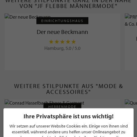
VON "JF FLEBBE MÄNNERMODE"
EINRICHTUNGSHAUS
Der neue Beckmann
Hamburg, 5.0 / 5.0
WEITERE STILPUNKTE AUS "MODE &
ACCESSOIRES"
HERRENMODE
Ihre Privatsphäre ist uns wichtig!
Conrad Hasselbach Shoes & Garment
Wir setzen auf unserer Website Cookies ein. Einige von ihnen sind
essentiell, während andere uns helfen unser Onlineangebot zu
Hamburg