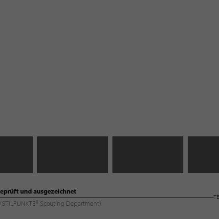
eprüft und ausgezeichnet
T
ng (STILPUNKTE® Scouting Department)