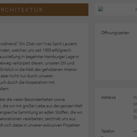
ARCHITEKTUR
Öffnungszeiten
 während." Ein Zitat von Yves Saint Laurent.
inden, welches uns seit 1993 erfolgreich
usstellung in begehrter Hamburger Lage in
lweg verkörpert diesen, unseren Stil und
Einblick in die Welt des gehobenen Interior
 aber nicht nur durch unseren
uch durch die Kooperation mit
llern.
Adresse
H
ber die vielen Besonderheiten sowie
M
 die wir mit großer Liebe aus der ganzen Welt
2
greiche Sammlung an edlen Stoffen, die wir
D
Dekorationen verarbeiten, zeichnet uns aus.
lt sich dabei in unseren exklusiven Projekten
Telefon
+4