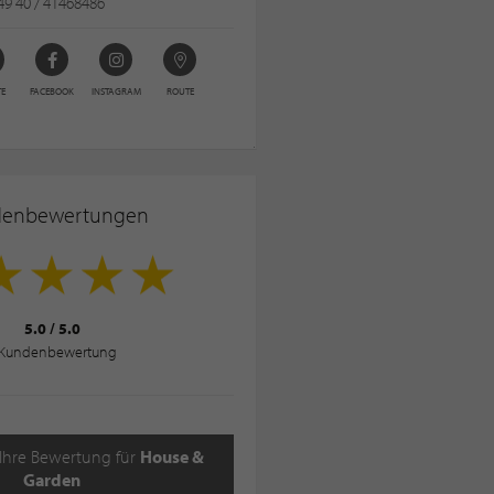
49 40 / 41468486
TE
FACEBOOK
INSTAGRAM
ROUTE
denbewertungen
5.0
/
5.0
Kundenbewertung
 Ihre Bewertung für
House &
Garden