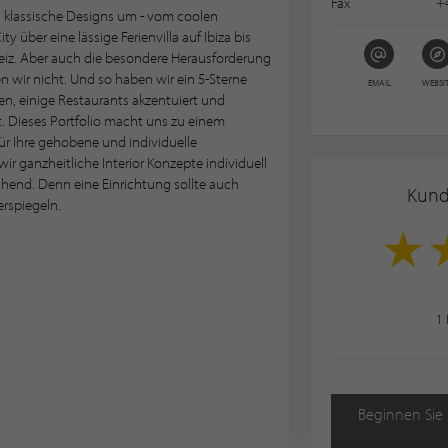
Fax
+
 klassische Designs um - vom coolen
über eine lässige Ferienvilla auf Ibiza bis
eiz. Aber auch die besondere Herausforderung
 wir nicht. Und so haben wir ein 5-Sterne
EMAIL
WEBSI
en, einige Restaurants akzentuiert und
. Dieses Portfolio macht uns zu einem
für Ihre gehobene und individuelle
ir ganzheitliche Interior Konzepte individuell
hend. Denn eine Einrichtung sollte auch
Kun
erspiegeln.
1
Beginnen Sie