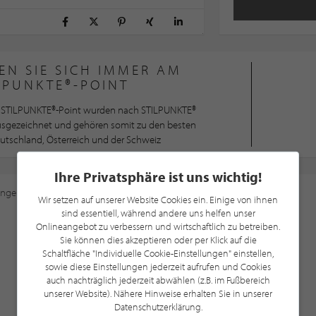
EN SIE SICH IMMER AM
LPUNKTE®-POINT
STILPUNKTE®-Point wurden nach STILPUNKTE®
ausgezeichnet und gehören somit zu den besten
utschland, Österreich und der Schweiz
Ihre Privatsphäre ist uns wichtig!
ungen
an, um diese Karte sehen zu können.
Wir setzen auf unserer Website Cookies ein. Einige von ihnen
sind essentiell, während andere uns helfen unser
Onlineangebot zu verbessern und wirtschaftlich zu betreiben.
Sie können dies akzeptieren oder per Klick auf die
Schaltfläche "Individuelle Cookie-Einstellungen" einstellen,
sowie diese Einstellungen jederzeit aufrufen und Cookies
auch nachträglich jederzeit abwählen (z.B. im Fußbereich
unserer Website). Nähere Hinweise erhalten Sie in unserer
Datenschutzerklärung.