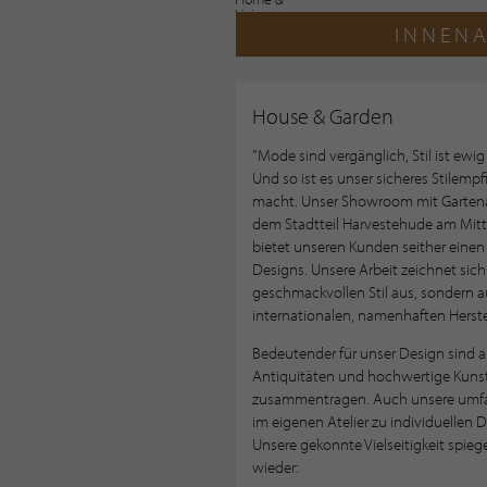
INNEN
House & Garden
"Mode sind vergänglich, Stil ist ewig
Und so ist es unser sicheres Stilempf
macht. Unser Showroom mit Gartena
dem Stadtteil Harvestehude am Mitte
bietet unseren Kunden seither einen 
Designs. Unsere Arbeit zeichnet sich
geschmackvollen Stil aus, sondern a
internationalen, namenhaften Herste
Bedeutender für unser Design sind a
Antiquitäten und hochwertige Kunst,
zusammentragen. Auch unsere umfan
im eigenen Atelier zu individuellen 
Unsere gekonnte Vielseitigkeit spiege
wieder: