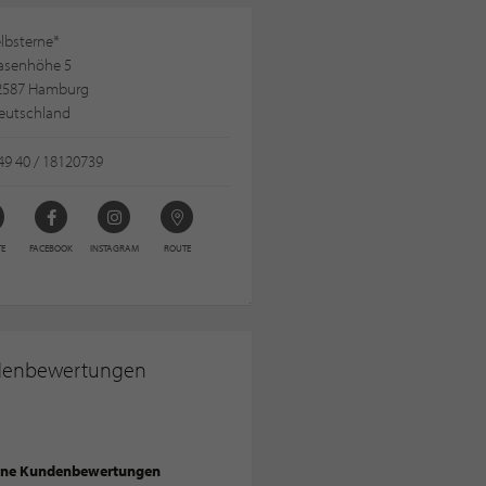
lbsterne*
asenhöhe 5
2587 Hamburg
eutschland
49 40 / 18120739
TE
FACEBOOK
INSTAGRAM
ROUTE
denbewertungen
ine Kundenbewertungen