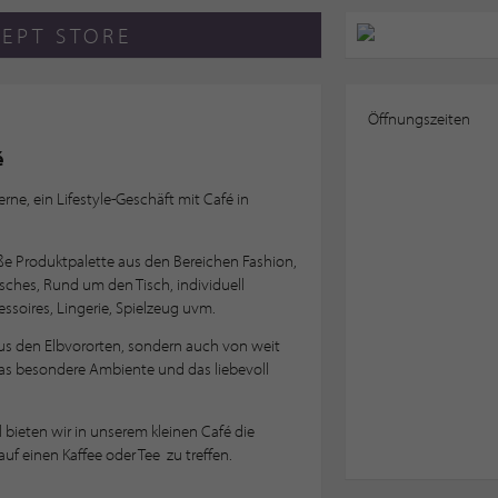
EPT STORE
Öffnungszeiten
é
rne, ein Lifestyle-Geschäft mit Café in
ße Produktpalette aus den Bereichen Fashion,
sches, Rund um den Tisch, individuell
ssoires, Lingerie, Spielzeug uvm.
s den Elbvororten, sondern auch von weit
 das besondere Ambiente und das liebevoll
ieten wir in unserem kleinen Café die
auf einen Kaffee oder Tee zu treffen.