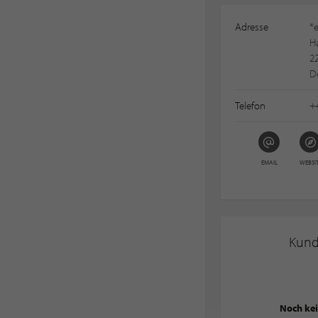
Adresse
*e
H
2
D
Telefon
+
EMAIL
WEBSI
Kun
Noch ke