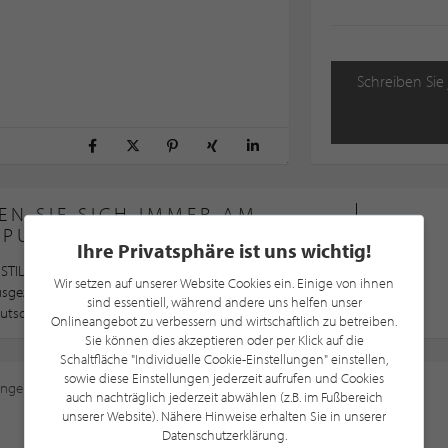
Schreiben Sie 
EN SIE SICH IMMER AM
LPUNKTE®-POINT
Ihre Privatsphäre ist uns wichtig!
STILPUNKTE®-Point wurden nach STILPUNKTE®
Wir setzen auf unserer Website Cookies ein. Einige von ihnen
ausgezeichnet und gehören somit zu den besten
sind essentiell, während andere uns helfen unser
utschland, Österreich und der Schweiz
Onlineangebot zu verbessern und wirtschaftlich zu betreiben.
Sie können dies akzeptieren oder per Klick auf die
Schaltfläche "Individuelle Cookie-Einstellungen" einstellen,
sowie diese Einstellungen jederzeit aufrufen und Cookies
ungen
an, um diese Karte sehen zu können.
auch nachträglich jederzeit abwählen (z.B. im Fußbereich
unserer Website). Nähere Hinweise erhalten Sie in unserer
Datenschutzerklärung.