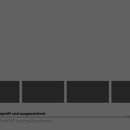
eprüft und ausgezeichnet
T
TILPUNKTE® Scouting Department)