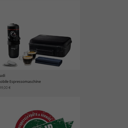
udi
obile Espressomaschine
99,00 €