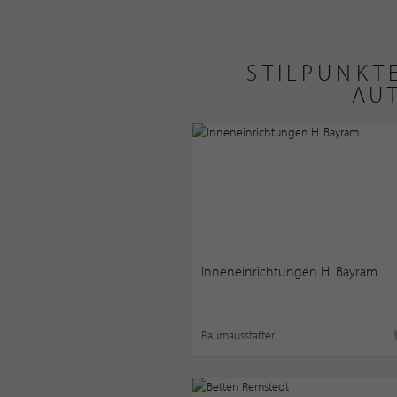
STILPUNKT
AU
Inneneinrichtungen H. Bayram
Raumausstatter