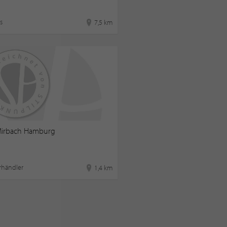
s
7,5 km
Mirbach Hamburg
rhändler
1,4 km