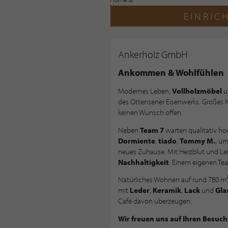
EINRIC
Ankerholz GmbH
Ankommen & Wohlfühlen
Modernes Leben,
Vollholzmöbel
un
des Ottensener Eisenwerks. Großes 
keinen Wunsch offen.
Neben
Team 7
warten qualitativ h
Dormiente
,
tiado
,
Tommy M.
, um
neues Zuhause. Mit Herzblut und Le
Nachhaltigkeit
. Einem eigenen Te
Natürliches Wohnen auf rund 780 m²
mit
Leder
,
Keramik
,
Lack
und
Gla
Café davon überzeugen.
Wir freuen uns auf Ihren Besuch