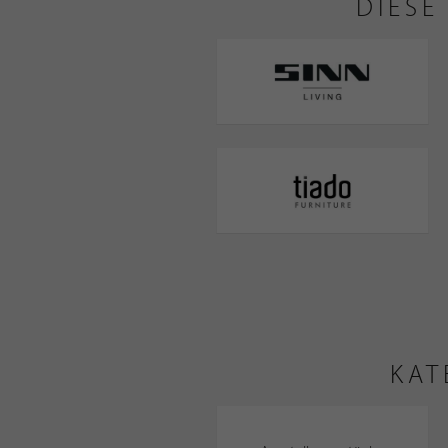
DIESE
KAT