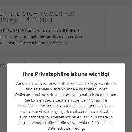
EN SIE SICH IMMER AM
LPUNKTE®-POINT
STILPUNKTE®-Point wurden nach STILPUNKTE®
ausgezeichnet und gehören somit zu den besten
utschland, Österreich und der Schweiz
ungen
an, um diese Karte sehen zu können.
Ihre Privatsphäre ist uns wichtig!
Wir setzen auf unserer Website Cookies ein. Einige von ihnen
sind essentiell, während andere uns helfen unser
Onlineangebot zu verbessern und wirtschaftlich zu betreiben.
Sie können dies akzeptieren oder per Klick auf die
Schaltfläche "Individuelle Cookie-Einstellungen" einstellen,
sowie diese Einstellungen jederzeit aufrufen und Cookies
auch nachträglich jederzeit abwählen (z.B. im Fußbereich
unserer Website). Nähere Hinweise erhalten Sie in unserer
Datenschutzerklärung.