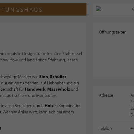
HTUNGSHAUS
Öffnungszeiten
d exquisite Designstücke im alten Stahlkessel
Know-How und langjährige Erfahrung, lassen
ochwertige Marken wie
Sinn
,
Schüller
,
 nur einige zu nennen, auf Liebhaber und ein
idenschaft für
Handwerk
,
Massivholz
und
Adresse
A
am aus Tischlern und Monteuren.
S
 in allen Bereichen durch
Holz
in Kombination
2
s
. Wer hier Anker wirft, kann sich bei einem
D
Telefon
+
!