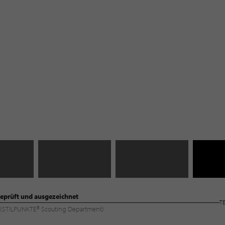
eprüft und ausgezeichnet
T
ng (STILPUNKTE® Scouting Department)