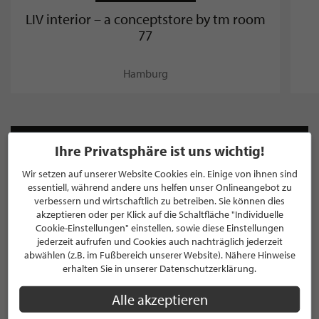
LIV interior – a conceptstore by tm room
77
Hamburg
Ihre Privatsphäre ist uns wichtig!
NEWSLETTER
Wir setzen auf unserer Website Cookies ein. Einige von ihnen sind
Bleiben Sie immer UP TO DATE! Melden Sie sich jetzt für
essentiell, während andere uns helfen unser Onlineangebot zu
unseren STILPUNKTE®-Newsletter an und profitieren Sie
verbessern und wirtschaftlich zu betreiben. Sie können dies
von exklusiven
Neuigkeiten, Trends
und
Angeboten
akzeptieren oder per Klick auf die Schaltfläche "Individuelle
Mit der Anmeldung für unseren Newsletter stimmen Sie
Cookie-Einstellungen" einstellen, sowie diese Einstellungen
jederzeit aufrufen und Cookies auch nachträglich jederzeit
unseren
Datenschutzbestimmungen
zu. Eine
Abmeldung
abwählen (z.B. im Fußbereich unserer Website). Nähere Hinweise
ist jederzeit möglich.
erhalten Sie in unserer Datenschutzerklärung.
Alle akzeptieren