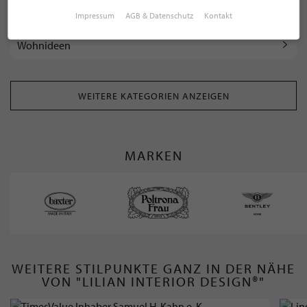
Raumkonzepte
Impressum
AGB & Datenschutz
Kontakt
Wohnideen
WEITERE KATEGORIEN ANZEIGEN
MARKEN
WEITERE STILPUNKTE GANZ IN DER NÄHE
VON "LILIAN INTERIOR DESIGN®"