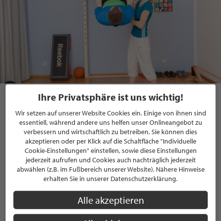
Hüser Physiotherapie
Ihre Privatsphäre ist uns wichtig!
Jeder neue Tag ist eine neue Chance, sich und
seiner
Wir setzen auf unserer Website Cookies ein. Einige von ihnen sind
Gesundheit etwas Gutes zu tun!
Wir lindern Leiden,
essentiell, während andere uns helfen unser Onlineangebot zu
unterstützen bei Fragen und helfen auf dem Weg zu mehr
verbessern und wirtschaftlich zu betreiben. Sie können dies
Beweglichkeit und Lebensqualität! Empathisch, kompetent
akzeptieren oder per Klick auf die Schaltfläche "Individuelle
Cookie-Einstellungen" einstellen, sowie diese Einstellungen
und mit ausreichend Zeit –
Ihre Privatpraxis für
jederzeit aufrufen und Cookies auch nachträglich jederzeit
Physiotherapie Ariane Hüser.
abwählen (z.B. im Fußbereich unserer Website). Nähere Hinweise
erhalten Sie in unserer Datenschutzerklärung.
von Andrea Hilscher
Alle akzeptieren
Veröffentlicht am 29. Mai 2026