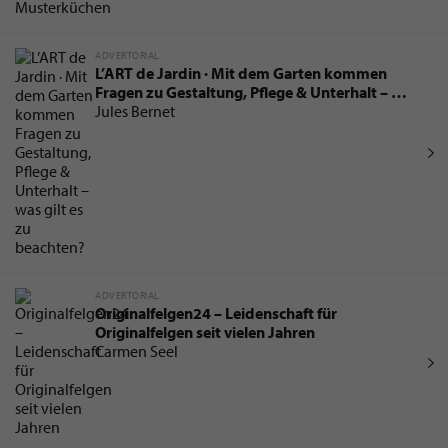
ADVERTORIAL
L’ART de Jardin · Mit dem Garten kommen
Fragen zu Gestaltung, Pflege & Unterhalt – was
gilt es zu beachten?
Jules Bernet
ADVERTORIAL
Originalfelgen24 – Leidenschaft für
Originalfelgen seit vielen Jahren
Carmen Seel