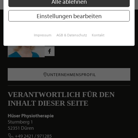
Alle ablehnen
Einstellungen bearbeiten
ARIANE HÜSER
Inhaberin
Impressum
AGB & Datenschutz
Kontakt
Hüser Physiotherapie
Social Media Profile
UNTERNEHMENSPROFIL
VERANTWORTLICH FÜR DEN
INHALT DIESER SEITE
Hüser Physiotherapie
Sturmberg 1
52351 Düren
+49 2421 / 971285