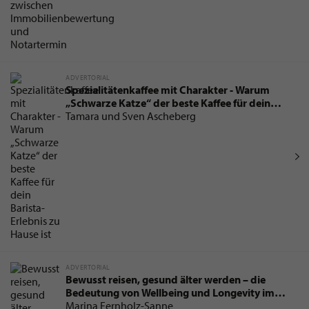
ADVERTORIAL
Spezialitätenkaffee mit Charakter - Warum
„Schwarze Katze“ der beste Kaffee für dein
Barista-Erlebnis zu Hause ist
Tamara und Sven Ascheberg
ADVERTORIAL
Bewusst reisen, gesund älter werden – die
Bedeutung von Wellbeing und Longevity im
Urlaub
Marina Fernholz-Sanne