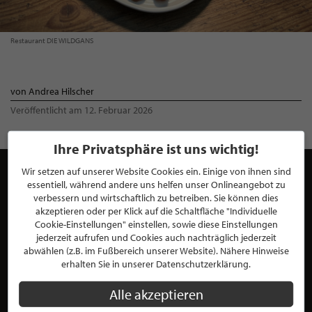
Restaurant DIE WILDGANS
von Andrea Hilscher
Veröffentlicht am 12. Februar 2026
Ihre Privatsphäre ist uns wichtig!
Wir setzen auf unserer Website Cookies ein. Einige von ihnen sind
SASCHA KIELAK
essentiell, während andere uns helfen unser Onlineangebot zu
verbessern und wirtschaftlich zu betreiben. Sie können dies
Geschäftsführer
akzeptieren oder per Klick auf die Schaltfläche "Individuelle
Restaurant DIE WILDGANS
Cookie-Einstellungen" einstellen, sowie diese Einstellungen
Social Media Profile
jederzeit aufrufen und Cookies auch nachträglich jederzeit
abwählen (z.B. im Fußbereich unserer Website). Nähere Hinweise
erhalten Sie in unserer Datenschutzerklärung.
Sascha Kielak - Inhaber & Geschäftsführer von Restaurant
Alle akzeptieren
„DIE WILDGANS“ und „wish a dish Catering- & Event-
KURZBESCHREIBUNG ÜBER SASCH