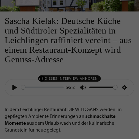
Sascha Kielak: Deutsche Küche
und Südtiroler Spezialitäten in
Leichlingen raffiniert vereint – aus
einem Restaurant-Konzept wird
Genuss-Adresse
DIESES INTERVIEW ANHÖREN
05:10
Play
Mute
Settin
In dem Leichlinger Restaurant DIE WILDGANS werden im
gepflegten Ambiente Erinnerungen an
schmackhafte
Momente
aus dem Urlaub wach und der kulinarische
Grundstein für neue gelegt.