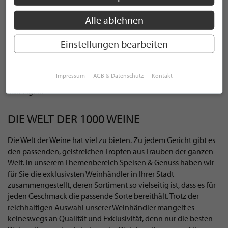
Schokolade. Dabei sind den Kombinationsmöglichkeiten
keine Grenzen gesetzt. Ob Schokolade mit Minze, Chili, Ingwer
Alle ablehnen
oder Marzipan: Hier kommen die Geschmacksnerven jedes
Schokoladenliebhabers auf seine Kosten. Haben Sie schon mal
Einstellungen bearbeiten
über ein individuelles Geschenk aus Schokolade nachgedacht?
Smartphones, Bierflaschen und Werkzeug aus feinster
Schokolade - Lassen Sie sich von unseren traditionsreichen
Impressum
AGB & Datenschutz
Kontakt
Manufakturen die Möglichkeiten der Schokoladenherstellung
aufzeigen.
DIE WELT DER 1000 WEINE
Die Welt der Weine hat viel zu bieten. Zu jedem Gericht gibt es
den passenden, geistreichen Tropfen aus Trauben der ganzen
Welt. In unserem Themenbereich Speisen & Genuss haben wir
für Sie die exklusivsten Weinhändler in Ihrer Stadt
zusammengestellt, deren Sortiment so vielseitig ist, dass es für
jeden Geschmack die passende Sorte bereithält. Trotz der
reichhaltigen Auswahl unserer Weinhändler mangelt es
keineswegs an Qualität und Exklusivität, denn nur die besten