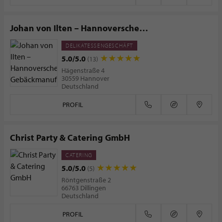
Johan von Ilten – Hannoversche
Gebäckmanufaktur
DELIKATESSENGESCHÄFT
5.0/5.0
(13)
Hägenstraße 4
30559 Hannover
Deutschland
PROFIL
Christ Party & Catering GmbH
CATERING
5.0/5.0
(5)
Röntgenstraße 2
66763 Dillingen
Deutschland
PROFIL