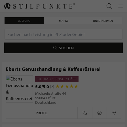
LEISTUNG
MARKE
UNTERNEHMEN
SUCHEN
Eberts Genusshandlung & Kaffeerösterei
DELIKATESSENGESCHÄFT
Weißer Kaviar – Die exklusivste Delikatesse der Welt
5.0/5.0
(2)
Michaelisstraße 44
99084 Erfurt
Deutschland
PROFIL