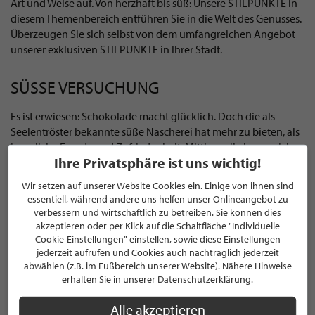
Art und Weise auf. Von herzhaft bis süß: Unsere STILPUNKTE in
diesem Themenbereich entführen Sie in die Welt des Genusses.
Überzeugen Sie sich selbst von dem umfangreichen Angebot
unserer exklusiven STILPUNKTE in Ihrer Stadt.
SÜSSE VERSUCHUNG
Es ist erwiesen: Schokolade macht glücklich. Doch die als
Seelentröster bekannte süße Nascherei hat mehr zu bieten, als
innerliche Freude und Zufriedenheit. Mittlerweile lassen sich
Ihre Privatsphäre ist uns wichtig!
Schokoladenmanufakturen der ganzen Welt stetig neue
Kombinationen einfallen und sorgen damit für unerwartete
Wir setzen auf unserer Website Cookies ein. Einige von ihnen sind
Geschmackserlebnisse. Auch in unserem Themenbereich
essentiell, während andere uns helfen unser Onlineangebot zu
Speisen & Genuss finden Sie exklusive Unternehmen, die sich
verbessern und wirtschaftlich zu betreiben. Sie können dies
der Aufgabe angenommen haben, Liebhaber der Schokolade
akzeptieren oder per Klick auf die Schaltfläche "Individuelle
Cookie-Einstellungen" einstellen, sowie diese Einstellungen
mit stets neuen Kreationen zu überraschen. Mit größter
jederzeit aufrufen und Cookies auch nachträglich jederzeit
Präzision und einem Händchen für Perfektion kreieren die
abwählen (z.B. im Fußbereich unserer Website). Nähere Hinweise
erfahrenen Schokoladenhersteller in feinster Handarbeit
erhalten Sie in unserer Datenschutzerklärung.
Pralinen, Schokoliköre und saisonale Figuren wie
Weihnachtsmänner oder Osterhasen aus hochwertiger
Alle akzeptieren