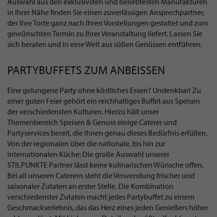
Auswahl aus den exklusivsten und beliebtesten Manufakturen
in Ihrer Nähe finden Sie einen zuverlässigen Ansprechpartner,
der Ihre Torte ganz nach Ihren Vorstellungen gestaltet und zum
gewünschten Termin zu Ihrer Veranstaltung liefert. Lassen Sie
sich beraten und in eine Welt aus süßen Genüssen entführen.
PARTYBUFFETS ZUM ANBEISSEN
Eine gelungene Party ohne köstliches Essen? Undenkbar! Zu
einer guten Feier gehört ein reichhaltiges Buffet aus Speisen
der verschiedensten Kulturen. Hierzu hält unser
Themenbereich Speisen & Genuss einige Caterer und
Partyservices bereit, die Ihnen genau dieses Bedürfnis erfüllen.
Von der regionalen über die nationale, bis hin zur
internationalen Küche: Die große Auswahl unserer
STILPUNKTE Partner lässt keine kulinarischen Wünsche offen.
Bei all unseren Caterern steht die Verwendung frischer und
saisonaler Zutaten an erster Stelle. Die Kombination
verschiedenster Zutaten macht jedes Partybuffet zu einem
Geschmackserlebnis, das das Herz eines jeden Genießers höher