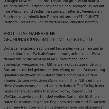
schlagen lässt. Mit Liebe zum Detail und größter Kochkunst
zaubern unsere Partyservices Ihnen einen Hochgenuss, der auf
Ihre Wünsche und Bedürfnisse zugeschnitten ist. Vereinbaren
Sie einen unverbindlichen Termin mit unseren STILPUNKTE
Partnern und lassen Sie sich zu den Möglichkeiten beraten.
BROT – DAS NÄHRREICHE
GRUNDNAHRUNGSMITTEL MIT GESCHICHTE
Brot ist eine Gabe, die schon seit tausenden von Jahren und in
allen Kulturen der Welt als Grundnahrungsmittel dient. Es ist
damals wie heute nicht mehr aus unserem täglichen
Speiseplan wegzudenken. Mittlerweile gibt es tausende von
Brotsorten, die bei gekonnter Herstellung und der Verwendung
qualitativ hochwertiger Zutaten zum Hochgenuss werden
können. Unsere exklusiven Bäckereien in Ihrer Nähe erfüllen
diese Voraussetzungen und zaubern dadurch Tag für Tag in der
hauseigenen Backstube frische Vollkorn-, Roggen- und
Weißbrote sowie viele hundert weitere Sorten, die für ihren
guten Geschmack in ganzen Regionen bekannt sind. Besuchen
Sie unsere traditionsreichen Bäckereibetriebe und überzeugen