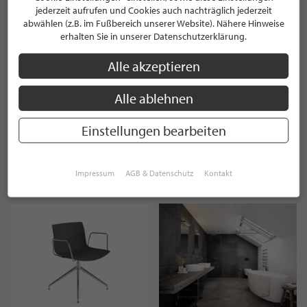
jederzeit aufrufen und Cookies auch nachträglich jederzeit
Oberflächen exklusiv veredeln
Compact sweat crewneck male
abwählen (z.B. im Fußbereich unserer Website). Nähere Hinweise
Auf Anfrage
99,95 €
erhalten Sie in unserer Datenschutzerklärung.
Alle akzeptieren
Alle ablehnen
Einstellungen bearbeiten
Shoreline Hydrangea Schaumseife 259ml
Audio Service R-Li 7.2 Hochwertiges Audiosystem Deutschland
Impressum
AGB & Datenschutz
Kontakt
9.95€
auf Anfrage