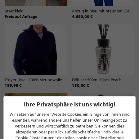
Brautkleid
Anzug in blau mit braunem Glencheck-Muster
Preis auf Anfrage
4.690,00 €
Troyer Uwe - 100% Merinowolle
Diffuser 500ml 'Black Pearls'
189,95 €
130,00 €
Ihre Privatsphäre ist uns wichtig!
Wir setzen auf unserer Website Cookies ein. Einige von ihnen sind
essentiell, während andere uns helfen unser Onlineangebot zu
verbessern und wirtschaftlich zu betreiben. Sie können dies
akzeptieren oder per Klick auf die Schaltfläche "Individuelle
Cookie-Einstellungen" einstellen, sowie diese Einstellungen