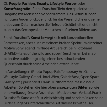
Ob
People, Fashion, Beauty, Lifestyle, Werbe-
oder
Kunstfotografie
- Frank Dursthoff liebt den spielerischen
Umgang mit Menschen vor der Kamera. Das Gefühl für den
richtigen Augenblick, der Blick für das Wesentliche und seine
Liebe zum Detail machen die Tiefe, die Schönheit und nicht
zuletzt das Sexappeal der Menschen auf seinen Bildern aus.
Frank Dursthoffs
Kunst
bewegt sich mit konzeptionellen
Fotostrecken, aber auch mit einem breiten Spektrum einzeiner
Motive vorwiegend im Nude Art Bereich. Sein Fotoband
„NAKED - tales of the wild and sober" (erschienen bei snap
collective publishing) zeigt einen besindruckenden
Querschnitt durch seine Arbeit der letzten Jahre.
In Ausstellungen (Photo Popup Fair, Temporary Art Gallery,
Wallstyle Gallery, Grand Hotel Wien, Galerie Voss, Open Space
Gallery etc.) präsentiert Frank Dursthoff regelmässig neue
Arbeiten. So stehen die hier oben angezeigten
Bilder
, so wie
eine weitaus grössere Anzahl von Motiven zum Verkauf. Frank
Dursthoffs Kundschaft ist vielschichtig und so schmücken seine
Bilder auf ganz unterschiedliche Art diverse Privathäuser,