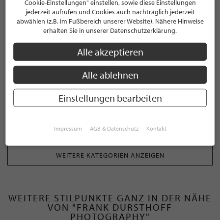
Cookie-Einstellungen" einstellen, sowie diese Einstellungen
jederzeit aufrufen und Cookies auch nachträglich jederzeit
KATEGORIEN
abwählen (z.B. im Fußbereich unserer Website). Nähere Hinweise
erhalten Sie in unserer Datenschutzerklärung.
Alle akzeptieren
Ausstellung
Alle ablehnen
Beautyfotograf
Einstellungen bearbeiten
Beautyfotografie
Bilder
Impressum
AGB & Datenschutz
Kontakt
WEITERE KATEGORIEN ANZEIGEN
WEITERE STILPUNKTE GANZ IN DER NÄHE
VON "FRANK DURSTHOFF
PHOTOGRAPHY"