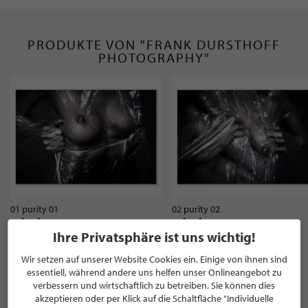
PRODUKTE VON "FRANK DURSTHOFF
PHOTOGRAPHY"
01 purity 01
02 purity 02
auf anfrage
auf anfrage
Ihre Privatsphäre ist uns wichtig!
Wir setzen auf unserer Website Cookies ein. Einige von ihnen sind
MEHR PRODUKTE VON FRANK DURSTHOFF
essentiell, während andere uns helfen unser Onlineangebot zu
PHOTOGRAPHY
verbessern und wirtschaftlich zu betreiben. Sie können dies
akzeptieren oder per Klick auf die Schaltfläche "Individuelle