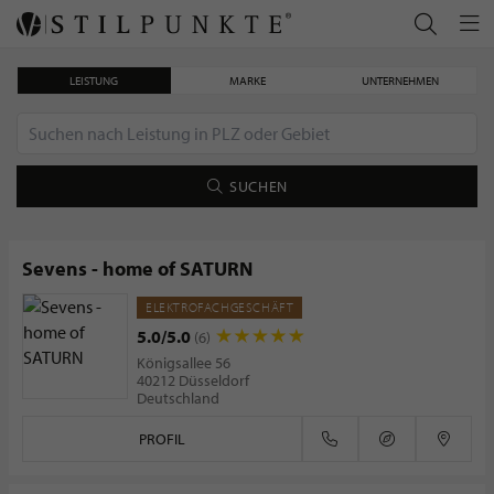
LEISTUNG
MARKE
UNTERNEHMEN
SUCHEN
Sevens - home of SATURN
ELEKTROFACHGESCHÄFT
Christofle - feinste Silberware
5.0/5.0
(6)
Königsallee 56
40212 Düsseldorf
Deutschland
PROFIL