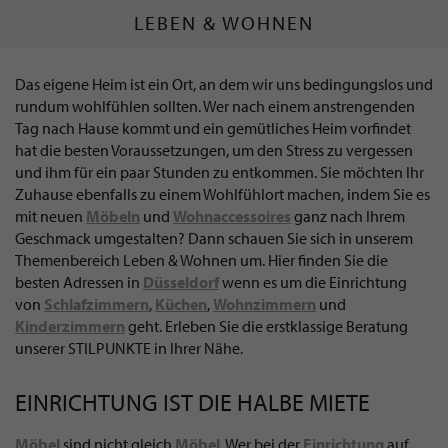
LEBEN & WOHNEN
Das eigene Heim ist ein Ort, an dem wir uns bedingungslos und
rundum wohlfühlen sollten. Wer nach einem anstrengenden
Tag nach Hause kommt und ein gemütliches Heim vorfindet
hat die besten Voraussetzungen, um den Stress zu vergessen
und ihm für ein paar Stunden zu entkommen. Sie möchten Ihr
Zuhause ebenfalls zu einem Wohlfühlort machen, indem Sie es
mit neuen
Möbeln
und
Wohnaccessoires
ganz nach Ihrem
Geschmack umgestalten? Dann schauen Sie sich in unserem
Themenbereich Leben & Wohnen um. Hier finden Sie die
besten Adressen in
Düsseldorf
wenn es um die Einrichtung
von
Schlafzimmern
,
Küchen
,
Wohnzimmern
und
Kinderzimmern
geht. Erleben Sie die erstklassige Beratung
unserer STILPUNKTE in Ihrer Nähe.
EINRICHTUNG IST DIE HALBE MIETE
Möbel
sind nicht gleich
Möbel
. Wer bei der
Einrichtung
auf