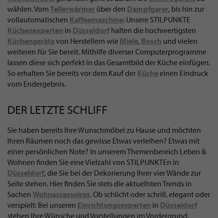
wählen. Vom
Tellerwärmer
über den
Dampfgarer
, bis hin zur
vollautomatischen
Kaffeemaschine
: Unsere STILPUNKTE
Küchenexperten
in
Düsseldorf
halten die hochwertigsten
Küchengeräte
von Herstellern wie
Miele
,
Bosch
und vielen
weiteren für Sie bereit. Mithilfe diverser Computerprogramme
lassen diese sich perfekt in das Gesamtbild der Küche einfügen.
So erhalten Sie bereits vor dem Kauf der
Küche
einen Eindruck
vom Endergebnis.
DER LETZTE SCHLIFF
Sie haben bereits Ihre Wunschmöbel zu Hause und möchten
Ihren Räumen noch das gewisse Etwas verleihen? Etwas mit
einer persönlichen Note? In unserem Themenbereich Leben &
Wohnen finden Sie eine Vielzahl von STILPUNKTEn in
Düsseldorf
, die Sie bei der Dekorierung Ihrer vier Wände zur
Seite stehen. Hier finden Sie stets die aktuellsten Trends in
Sachen
Wohnaccessoires
. Ob schlicht oder schrill, elegant oder
verspielt: Bei unseren
Einrichtungsexperten
in
Düsseldorf
stehen Ihre Wünsche und Vorstellungen im Vordergrund.