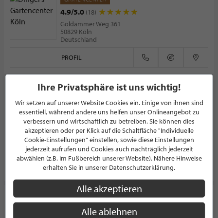
4.9/5.0
(18)
Goldammer Weg 361
50829 Köln
Deutschland
PROFIL
Ihre Privatsphäre ist uns wichtig!
CRUYSEN Atelier Home interior
Wir setzen auf unserer Website Cookies ein. Einige von ihnen sind
RAUMAUSSTATTER
essentiell, während andere uns helfen unser Onlineangebot zu
5.0/5.0
(7)
verbessern und wirtschaftlich zu betreiben. Sie können dies
akzeptieren oder per Klick auf die Schaltfläche "Individuelle
Düsseldorfer Straße 107
45481 Mülheim an der Ruhr
Cookie-Einstellungen" einstellen, sowie diese Einstellungen
Deutschland
jederzeit aufrufen und Cookies auch nachträglich jederzeit
abwählen (z.B. im Fußbereich unserer Website). Nähere Hinweise
PROFIL
erhalten Sie in unserer Datenschutzerklärung.
Alle akzeptieren
Henriette's Küchenladen
Alle ablehnen
KÜCHENSTUDIO