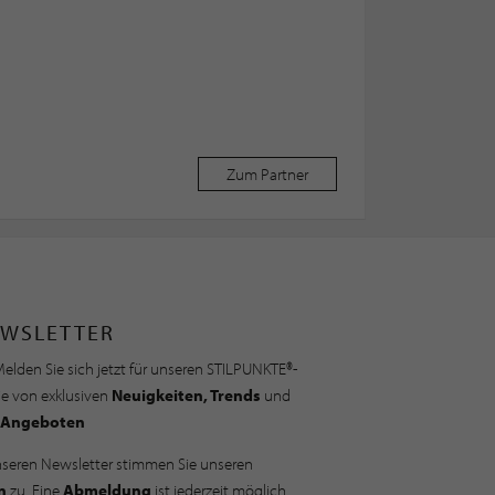
Zum Partner
WSLETTER
elden Sie sich jetzt für unseren STILPUNKTE®-
ie von exklusiven
Neuigkeiten, Trends
und
Angeboten
nseren Newsletter stimmen Sie unseren
n
zu. Eine
Abmeldung
ist jederzeit möglich.