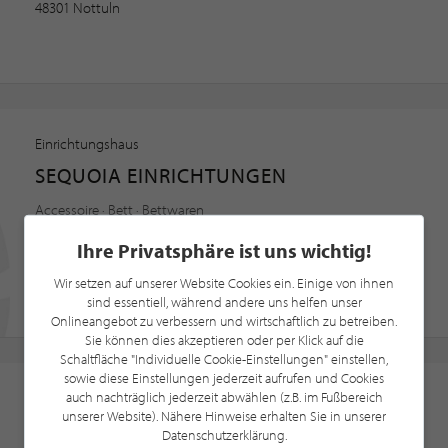
48301 Nottuln
Einrichtungshaus
SEQUOIA EINRICHTUNGEN
Accessoire · Bett · Bettwaren
Theaterstraße 13
Ihre Privatsphäre ist uns wichtig!
52062 Aachen
Wir setzen auf unserer Website Cookies ein. Einige von ihnen
2 Kundenbewertungen, 5.0/5.0
sind essentiell, während andere uns helfen unser
Onlineangebot zu verbessern und wirtschaftlich zu betreiben.
Sie können dies akzeptieren oder per Klick auf die
Schaltfläche "Individuelle Cookie-Einstellungen" einstellen,
sowie diese Einstellungen jederzeit aufrufen und Cookies
INTERIOR CONCEPT
auch nachträglich jederzeit abwählen (z.B. im Fußbereich
unserer Website). Nähere Hinweise erhalten Sie in unserer
Beleuchtung · Dekoration · Designmöbel
Datenschutzerklärung.