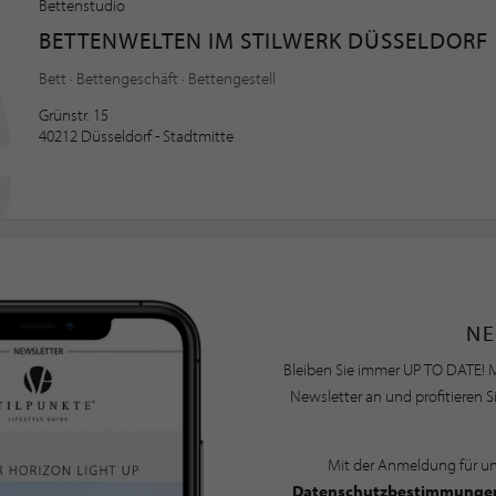
Bettenstudio
BETTENWELTEN IM STILWERK DÜSSELDORF
Bett · Bettengeschäft · Bettengestell
Grünstr. 15
40212 Düsseldorf - Stadtmitte
NE
Bleiben Sie immer UP TO DATE! M
Newsletter an und profitieren S
Mit der Anmeldung für u
Datenschutzbestimmunge