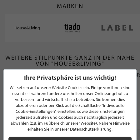
MARKEN
House&Living
WEITERE STILPUNKTE GANZ IN DER NÄHE
VON "HOUSE&LIVING"
Ihre Privatsphäre ist uns wichtig!
FACHARZT FÜR ZAHNMEDIZIN
Wir setzen auf unserer Website Cookies ein. Einige von ihnen sind
essentiell, während andere uns helfen unser Onlineangebot zu
m71 - Zahnärzte am Markt - Praxis für
verbessern und wirtschaftlich zu betreiben. Sie können dies
Implantologie und Zahnästhetik
akzeptieren oder per Klick auf die Schaltfläche "Individuelle
Cookie-Einstellungen" einstellen, sowie diese Einstellungen
jederzeit aufrufen und Cookies auch nachträglich jederzeit
Sankt Augustin, 5.0 / 5.0
abwählen (z.B. im Fußbereich unserer Website). Nähere Hinweise
erhalten Sie in unserer Datenschutzerklärung.