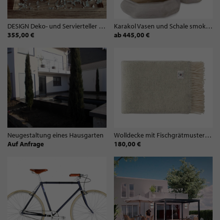
DESIGN Deko- und Servierteller BELLEZZA | 2-er Set FIOCCHI Silber
Karakol Vasen und Schale smokegrey
355,00 €
ab 445,00 €
Neugestaltung eines Hausgarten
Wolldecke mit Fischgrätmuster 130x200cm
Auf Anfrage
180,00 €