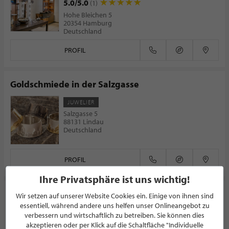
5.0/5.0
(1)
Hohe Bleichen 5
20354 Hamburg
Deutschland
PROFIL
Goldschmiede in der Salzgasse
JUWELIER
Salzgasse 5
88131 Lindau
Deutschland
PROFIL
Ihre Privatsphäre ist uns wichtig!
bauhaus-shop
Wir setzen auf unserer Website Cookies ein. Einige von ihnen sind
essentiell, während andere uns helfen unser Onlineangebot zu
HAUSHALTSWAREN
verbessern und wirtschaftlich zu betreiben. Sie können dies
Knesebeckstraße 1-2
akzeptieren oder per Klick auf die Schaltfläche "Individuelle