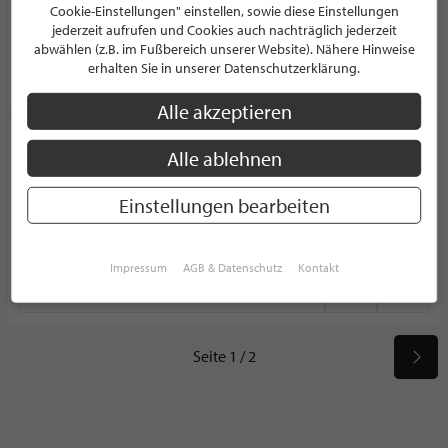
10623 Berlin
Cookie-Einstellungen" einstellen, sowie diese Einstellungen
Deutschland
jederzeit aufrufen und Cookies auch nachträglich jederzeit
abwählen (z.B. im Fußbereich unserer Website). Nähere Hinweise
erhalten Sie in unserer Datenschutzerklärung.
PROFIL
Alle akzeptieren
Gebrüder Jürgens by One Kitchen
Alle ablehnen
HAUSHALTSWAREN
Mittelweg 125
Einstellungen bearbeiten
20148 Hamburg
Deutschland
Impressum
AGB & Datenschutz
Kontakt
PROFIL
Seite 1 / 2