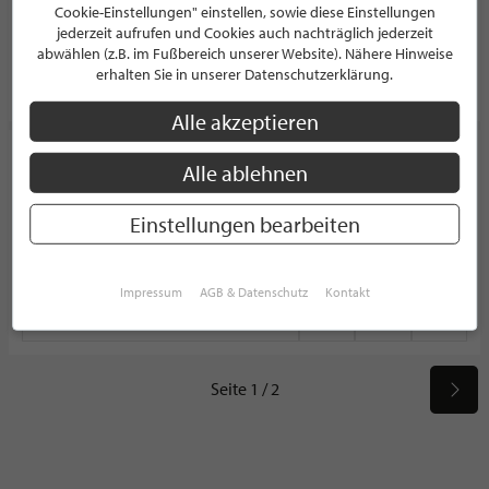
53111 Bonn
Cookie-Einstellungen" einstellen, sowie diese Einstellungen
Deutschland
jederzeit aufrufen und Cookies auch nachträglich jederzeit
abwählen (z.B. im Fußbereich unserer Website). Nähere Hinweise
erhalten Sie in unserer Datenschutzerklärung.
PROFIL
Alle akzeptieren
Knocknok
Alle ablehnen
MODEGESCHÄFT
Geibelstr. 33
Einstellungen bearbeiten
50931 Köln - Lindenthal
Deutschland
Impressum
AGB & Datenschutz
Kontakt
PROFIL
Seite 1 / 2