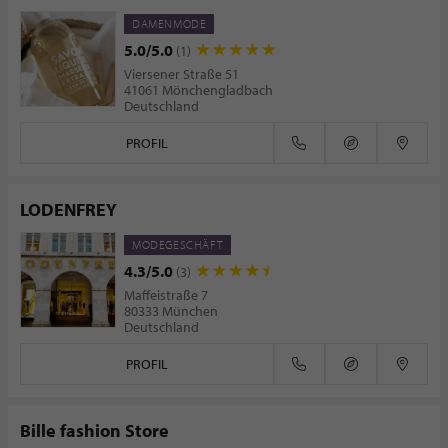
DAMENMODE
5.0/5.0
(1)
Viersener Straße 51
41061 Mönchengladbach
Deutschland
PROFIL
LODENFREY
MODEGESCHÄFT
4.3/5.0
(3)
Maffeistraße 7
80333 München
Deutschland
PROFIL
Bille fashion Store