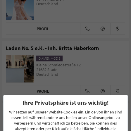
Deutschland
PROFIL
Laden No. 5 e.K. - Inh. Britta Haberkorn
DAMENMODE
Kleine Schmiedestraße 12
21682 Stade
Deutschland
PROFIL
Ihre Privatsphäre ist uns wichtig!
Schuh Schuh
Wir setzen auf unserer Website Cookies ein. Einige von ihnen sind
essentiell, während andere uns helfen unser Onlineangebot zu
MODEGESCHÄFT
verbessern und wirtschaftlich zu betreiben. Sie können dies
Friedrichstr. 49
akzeptieren oder per Klick auf die Schaltfläche "Individuelle