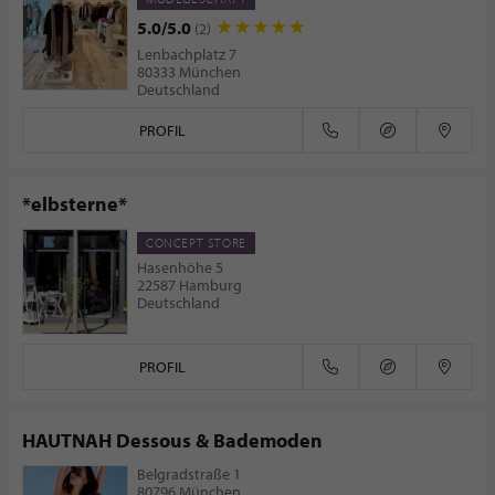
5.0/5.0
(2)
Lenbachplatz 7
80333 München
Deutschland
PROFIL
*elbsterne*
CONCEPT STORE
Hasenhöhe 5
22587 Hamburg
Deutschland
PROFIL
HAUTNAH Dessous & Bademoden
Belgradstraße 1
80796 München