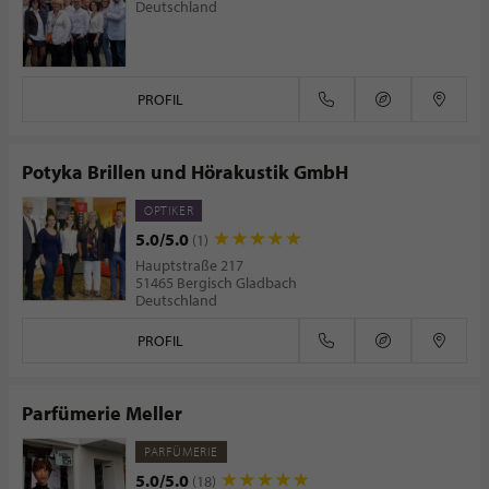
Deutschland
PROFIL
Potyka Brillen und Hörakustik GmbH
OPTIKER
5.0/5.0
(1)
Hauptstraße 217
51465 Bergisch Gladbach
Deutschland
PROFIL
Parfümerie Meller
PARFÜMERIE
5.0/5.0
(18)