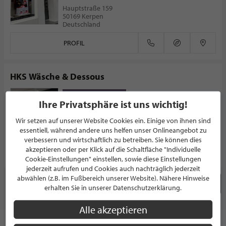
Hauptstraße 159
50169 Kerpen
Deutschland
PROFIL
HKS Wäsche & Dessous
DESSOUSGESCHÄFT
Ihre Privatsphäre ist uns wichtig!
Herder Str. 90
40237 Düsseldorf
Wir setzen auf unserer Website Cookies ein. Einige von ihnen sind
Deutschland
essentiell, während andere uns helfen unser Onlineangebot zu
verbessern und wirtschaftlich zu betreiben. Sie können dies
akzeptieren oder per Klick auf die Schaltfläche "Individuelle
PROFIL
Cookie-Einstellungen" einstellen, sowie diese Einstellungen
jederzeit aufrufen und Cookies auch nachträglich jederzeit
abwählen (z.B. im Fußbereich unserer Website). Nähere Hinweise
Seite 1 / 9
erhalten Sie in unserer Datenschutzerklärung.
Alle akzeptieren