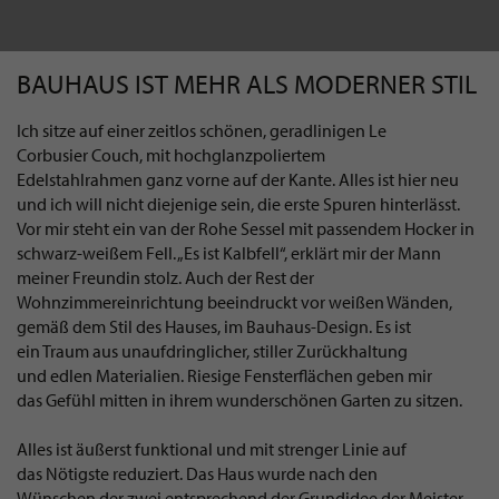
BAUHAUS IST MEHR ALS MODERNER STIL
Ich sitze auf einer zeitlos schönen, geradlinigen Le
Corbusier Couch, mit hochglanzpoliertem
Edelstahlrahmen ganz vorne auf der Kante. Alles ist hier neu
und ich will nicht diejenige sein, die erste Spuren hinterlässt.
Vor mir steht ein van der Rohe Sessel mit passendem Hocker in
schwarz-weißem Fell. „Es ist Kalbfell“, erklärt mir der Mann
meiner Freundin stolz. Auch der Rest der
Wohnzimmereinrichtung beeindruckt vor weißen Wänden,
gemäß dem Stil des Hauses, im Bauhaus-Design. Es ist
ein Traum aus unaufdringlicher, stiller Zurückhaltung
und edlen Materialien. Riesige Fensterflächen geben mir
das Gefühl mitten in ihrem wunderschönen Garten zu sitzen.
Alles ist äußerst funktional und mit strenger Linie auf
das Nötigste reduziert. Das Haus wurde nach den
Wünschen der zwei entsprechend der Grundidee der Meister-