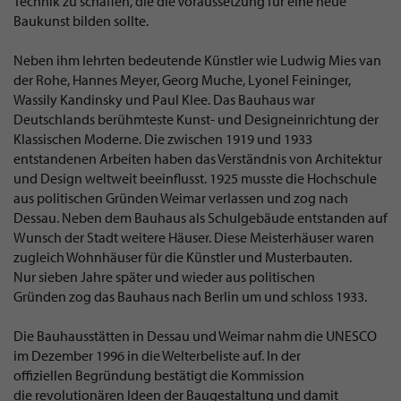
Technik zu schaffen, die die Voraussetzung für eine neue
Baukunst bilden sollte.
Neben ihm lehrten bedeutende Künstler wie Ludwig Mies van
der Rohe, Hannes Meyer, Georg Muche, Lyonel Feininger,
Wassily Kandinsky und Paul Klee. Das Bauhaus war
Deutschlands berühmteste Kunst- und Designeinrichtung der
Klassischen Moderne. Die zwischen 1919 und 1933
entstandenen Arbeiten haben das Verständnis von Architektur
und Design weltweit beeinflusst. 1925 musste die Hochschule
aus politischen Gründen Weimar verlassen und zog nach
Dessau. Neben dem Bauhaus als Schulgebäude entstanden auf
Wunsch der Stadt weitere Häuser. Diese Meisterhäuser waren
zugleich Wohnhäuser für die Künstler und Musterbauten.
Nur sieben Jahre später und wieder aus politischen
Gründen zog das Bauhaus nach Berlin um und schloss 1933.
Die Bauhausstätten in Dessau und Weimar nahm die UNESCO
im Dezember 1996 in die Welterbeliste auf. In der
offiziellen Begründung bestätigt die Kommission
die revolutionären Ideen der Baugestaltung und damit