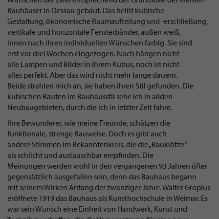
Bauhäuser in Dessau gebaut. Das heißt kubische
Gestaltung, ökonomische Raumaufteilung und -erschließung,
vertikale und horizontale Fensterbänder, außen weiß,
innen nach ihren individuellen Wünschen farbig. Sie sind
erst vor drei Wochen eingezogen. Noch hängen nicht
alle Lampen und Bilder in ihrem Kubus, noch ist nicht
alles perfekt. Aber das wird nicht mehr lange dauern.
Beide strahlen mich an, sie haben ihren Stil gefunden. Die
kubischen Bauten im Bauhausstil sehe ich in allden
Neubaugebieten, durch die ich in letzter Zeit fahre.
Ihre Bewunderer, wie meine Freunde, schätzen die
funktionale, strenge Bauweise. Doch es gibt auch
andere Stimmen im Bekanntenkreis, die die „Bauklötze“
als schlicht und austauschbar empfinden. Die
Meinungen werden wohl in den vergangenen 93 Jahren öfter
gegensätzlich ausgefallen sein, denn das Bauhaus begann
mit seinem Wirken Anfang der zwanziger Jahre. Walter Gropius
eröffnete 1919 das Bauhaus als Kunsthochschule in Weimar. Es
war sein Wunsch eine Einheit von Handwerk, Kunst und