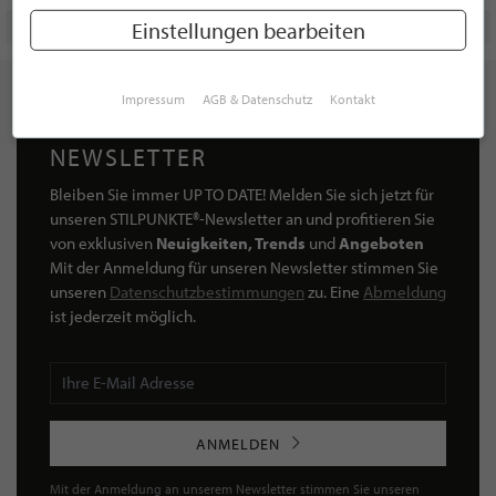
Einstellungen bearbeiten
Impressum
AGB & Datenschutz
Kontakt
NEWSLETTER
Bleiben Sie immer UP TO DATE! Melden Sie sich jetzt für
unseren STILPUNKTE®-Newsletter an und profitieren Sie
von exklusiven
Neuigkeiten, Trends
und
Angeboten
Mit der Anmeldung für unseren Newsletter stimmen Sie
unseren
Datenschutzbestimmungen
zu. Eine
Abmeldung
ist jederzeit möglich.
ANMELDEN
Mit der Anmeldung an unserem Newsletter stimmen Sie unseren