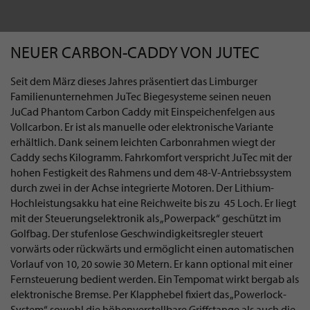
NEUER CARBON-CADDY VON JUTEC
Seit dem März dieses Jahres präsentiert das Limburger
Familienunternehmen JuTec Biegesysteme seinen neuen
JuCad Phantom Carbon Caddy mit Einspeichenfelgen aus
Vollcarbon. Er ist als manuelle oder elektronische Variante
erhältlich. Dank seinem leichten Carbonrahmen wiegt der
Caddy sechs Kilogramm. Fahrkomfort verspricht JuTec mit der
hohen Festigkeit des Rahmens und dem 48-V-Antriebssystem
durch zwei in der Achse integrierte Motoren. Der Lithium-
Hochleistungsakku hat eine Reichweite bis zu 45 Loch. Er liegt
mit der Steuerungselektronik als „Powerpack“ geschützt im
Golfbag. Der stufenlose Geschwindigkeitsregler steuert
vorwärts oder rückwärts und ermöglicht einen automatischen
Vorlauf von 10, 20 sowie 30 Metern. Er kann optional mit einer
Fernsteuerung bedient werden. Ein Tempomat wirkt bergab als
elektronische Bremse. Per Klapphebel fixiert das „Powerlock-
System“ sowohl die höhenverstellbare Griffstange als auch die