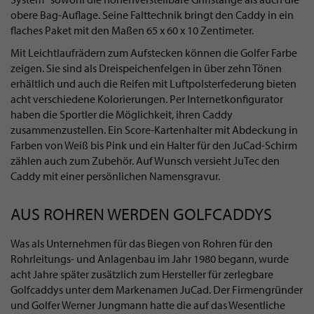
obere Bag-Auflage. Seine Falttechnik bringt den Caddy in ein
flaches Paket mit den Maßen 65 x 60 x 10 Zentimeter.
Mit Leichtlaufrädern zum Aufstecken können die Golfer Farbe
zeigen. Sie sind als Dreispeichenfelgen in über zehn Tönen
erhältlich und auch die Reifen mit Luftpolsterfederung bieten
acht verschiedene Kolorierungen. Per Internetkonfigurator
haben die Sportler die Möglichkeit, ihren Caddy
zusammenzustellen. Ein Score-Kartenhalter mit Abdeckung in
Farben von Weiß bis Pink und ein Halter für den JuCad-Schirm
zählen auch zum Zubehör. Auf Wunsch versieht JuTec den
Caddy mit einer persönlichen Namensgravur.
AUS ROHREN WERDEN GOLFCADDYS
Was als Unternehmen für das Biegen von Rohren für den
Rohrleitungs- und Anlagenbau im Jahr 1980 begann, wurde
acht Jahre später zusätzlich zum Hersteller für zerlegbare
Golfcaddys unter dem Markenamen JuCad. Der Firmengründer
und Golfer Werner Jungmann hatte die auf das Wesentliche