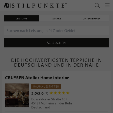
LEISTUNG
MARKE
UNTERNEHMEN
SUCHEN
DIE HOCHWERTIGSTEN TEPPICHE IN
DEUTSCHLAND UND IN DER NÄHE
CRUYSEN Atelier Home interior
RAUMAUSSTATTER
5.0/5.0
(7)
Düsseldorfer Straße 107
45481 Mülheim an der Ruhr
Deutschland