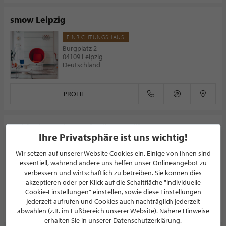
smow Leipzig
EINRICHTUNGSHAUS
Burgplatz 2
04109 Leipzig
Deutschland
PROFIL
Heidecke Malerwerkstätten Köln
Ihre Privatsphäre ist uns wichtig!
MALER
Wir setzen auf unserer Website Cookies ein. Einige von ihnen sind
5.0/5.0
(1)
essentiell, während andere uns helfen unser Onlineangebot zu
Zusestraße 34
verbessern und wirtschaftlich zu betreiben. Sie können dies
50859 Köln
akzeptieren oder per Klick auf die Schaltfläche "Individuelle
Deutschland
Cookie-Einstellungen" einstellen, sowie diese Einstellungen
jederzeit aufrufen und Cookies auch nachträglich jederzeit
PROFIL
abwählen (z.B. im Fußbereich unserer Website). Nähere Hinweise
erhalten Sie in unserer Datenschutzerklärung.