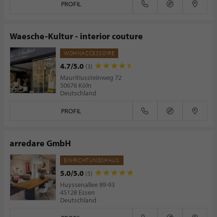
PROFIL
Waesche-Kultur - interior couture
WOHNACCESSOIRE
4.7/5.0
(3)
Mauritiussteinweg 72
50676 Köln
Deutschland
PROFIL
arredare GmbH
EINRICHTUNGSHAUS
5.0/5.0
(5)
Huyssenallee 89-93
45128 Essen
Deutschland