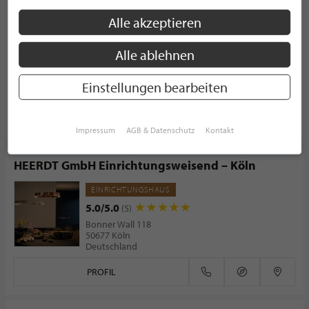
Codeso Living
Alle akzeptieren
CONCEPT STORE
Alle ablehnen
Bilker Allee 21
40219 Düsseldorf
Deutschland
Einstellungen bearbeiten
PROFIL
Impressum
AGB & Datenschutz
Kontakt
HEERDT GmbH Einrichtungsweisend – Köln
EINRICHTUNGSHAUS
5.0/5.0
(5)
Bonner Wall 118
50677 Köln
Deutschland
PROFIL