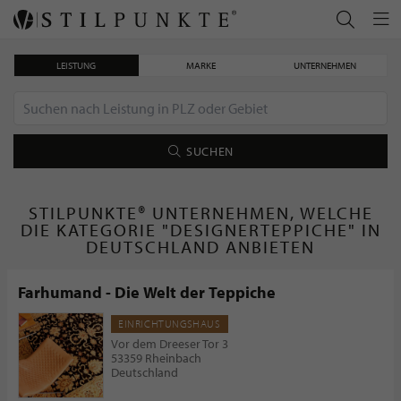
LEISTUNG
MARKE
UNTERNEHMEN
SUCHEN
STILPUNKTE® UNTERNEHMEN, WELCHE
DIE KATEGORIE "DESIGNERTEPPICHE" IN
DEUTSCHLAND ANBIETEN
Farhumand - Die Welt der Teppiche
EINRICHTUNGSHAUS
Vor dem Dreeser Tor 3
53359 Rheinbach
Deutschland