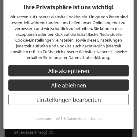
Galeria Exclusiva - stilvoll wohnen -
Ihre Privatsphäre ist uns wichtig!
Wir setzen auf unserer Website Cookies ein. Einige von ihnen sind
EINRICHTUNGSHAUS
essentiell, während andere uns helfen unser Onlineangebot zu
Hochstraße 87
verbessern und wirtschaftlich zu betreiben. Sie können dies
58095 Hagen
Deutschland
akzeptieren oder per Klick auf die Schaltfläche "Individuelle
Cookie-Einstellungen" einstellen, sowie diese Einstellungen
jederzeit aufrufen und Cookies auch nachträglich jederzeit
PROFIL
abwählen (z.B. im Fußbereich unserer Website). Nähere Hinweise
erhalten Sie in unserer Datenschutzerklärung.
Alle akzeptieren
Alle ablehnen
NEWSLETTER
Bleiben Sie immer UP TO DATE! Melden Sie sich jetzt für
Einstellungen bearbeiten
unseren STILPUNKTE®-Newsletter an und profitieren Sie
von exklusiven
Neuigkeiten, Trends
und
Angeboten
Mit der Anmeldung für unseren Newsletter stimmen Sie
Impressum
AGB & Datenschutz
Kontakt
unseren
Datenschutzbestimmungen
zu. Eine
Abmeldung
ist jederzeit möglich.