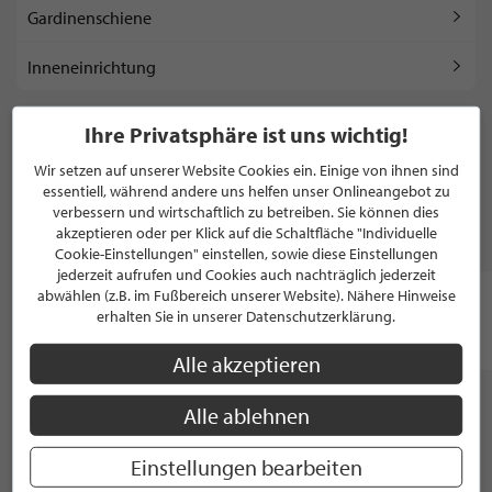
Gardinenschiene
Inneneinrichtung
Ihre Privatsphäre ist uns wichtig!
WEITERE KATEGORIEN ANZEIGEN
Wir setzen auf unserer Website Cookies ein. Einige von ihnen sind
essentiell, während andere uns helfen unser Onlineangebot zu
verbessern und wirtschaftlich zu betreiben. Sie können dies
akzeptieren oder per Klick auf die Schaltfläche "Individuelle
MARKEN
Cookie-Einstellungen" einstellen, sowie diese Einstellungen
jederzeit aufrufen und Cookies auch nachträglich jederzeit
abwählen (z.B. im Fußbereich unserer Website). Nähere Hinweise
erhalten Sie in unserer Datenschutzerklärung.
Ardison
Alle akzeptieren
Alle ablehnen
WEITERE STILPUNKTE GANZ IN DER NÄHE
VON "DEKORATIONEN HARTENBERG
GMBH"
Einstellungen bearbeiten