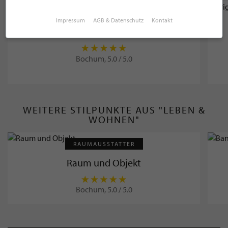
OPTIKER
Impressum
AGB & Datenschutz
Kontakt
Kock Brillen e.K.
Bochum, 5.0 / 5.0
WEITERE STILPUNKTE AUS "LEBEN &
WOHNEN"
RAUMAUSSTATTER
Raum und Objekt
Bochum, 5.0 / 5.0