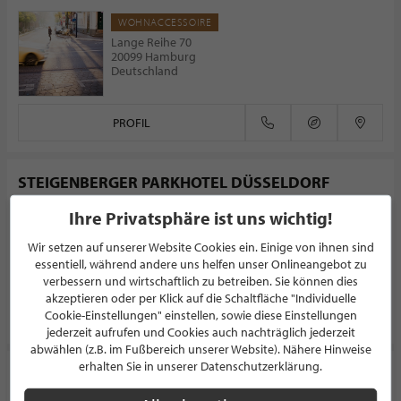
WOHNACCESSOIRE
Lange Reihe 70
20099 Hamburg
Deutschland
PROFIL
STEIGENBERGER PARKHOTEL DÜSSELDORF
Ihre Privatsphäre ist uns wichtig!
HOTEL
Königsallee 1a
Wir setzen auf unserer Website Cookies ein. Einige von ihnen sind
40212 Düsseldorf
Deutschland
essentiell, während andere uns helfen unser Onlineangebot zu
verbessern und wirtschaftlich zu betreiben. Sie können dies
akzeptieren oder per Klick auf die Schaltfläche "Individuelle
PROFIL
Cookie-Einstellungen" einstellen, sowie diese Einstellungen
jederzeit aufrufen und Cookies auch nachträglich jederzeit
abwählen (z.B. im Fußbereich unserer Website). Nähere Hinweise
erhalten Sie in unserer Datenschutzerklärung.
Il Gusto