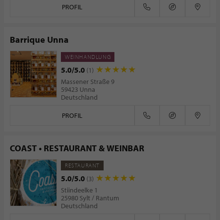
PROFIL
Barrique Unna
WEINHANDLUNG
5.0/5.0
(1)
Massener Straße 9
59423 Unna
Deutschland
PROFIL
COAST • RESTAURANT & WEINBAR
RESTAURANT
5.0/5.0
(3)
Stiindeelke 1
25980 Sylt / Rantum
Deutschland