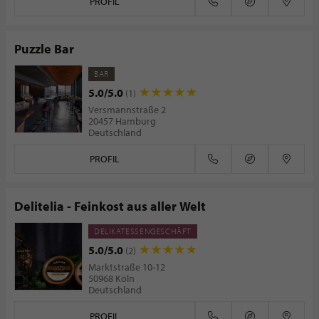
PROFIL
Puzzle Bar
BAR
5.0/5.0
(1)
Versmannstraße 2
20457 Hamburg
Deutschland
PROFIL
Delitelia - Feinkost aus aller Welt
DELIKATESSENGESCHÄFT
5.0/5.0
(2)
Marktstraße 10-12
50968 Köln
Deutschland
PROFIL