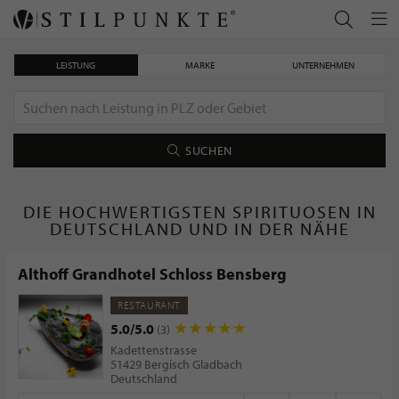
LEISTUNG
MARKE
UNTERNEHMEN
SUCHEN
DIE HOCHWERTIGSTEN SPIRITUOSEN IN
DEUTSCHLAND UND IN DER NÄHE
Althoff Grandhotel Schloss Bensberg
RESTAURANT
5.0/5.0
(3)
Kadettenstrasse
51429 Bergisch Gladbach
Deutschland