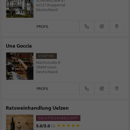
Scheffelstraße 41
42327 Wuppertal
Deutschland
PROFIL
Una Goccia
VINOTHEK
Marktstraße 8
59494 Soest
Deutschland
PROFIL
Ratsweinhandlung Uelzen
DELIKATESSENGESCHÄFT
5.0/5.0
(1)