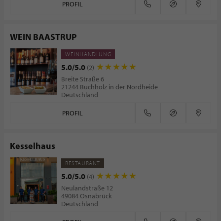
PROFIL
WEIN BAASTRUP
WEINHANDLUNG
5.0/5.0
(2)
Breite Straße 6
21244 Buchholz in der Nordheide
Deutschland
PROFIL
Kesselhaus
RESTAURANT
5.0/5.0
(4)
Neulandstraße 12
49084 Osnabrück
Deutschland