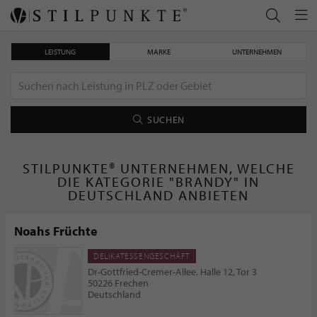
LEISTUNG
MARKE
UNTERNEHMEN
SUCHEN
STILPUNKTE® UNTERNEHMEN, WELCHE
DIE KATEGORIE "BRANDY" IN
DEUTSCHLAND ANBIETEN
Noahs Früchte
DELIKATESSENGESCHÄFT
Dr-Gottfried-Cremer-Allee, Halle 12, Tor 3
50226 Frechen
Deutschland