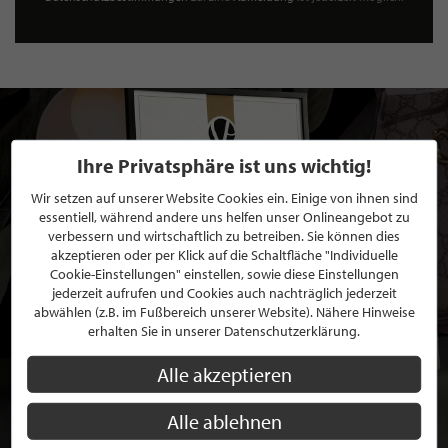
Ihre Privatsphäre ist uns wichtig!
Wir setzen auf unserer Website Cookies ein. Einige von ihnen sind
essentiell, während andere uns helfen unser Onlineangebot zu
verbessern und wirtschaftlich zu betreiben. Sie können dies
akzeptieren oder per Klick auf die Schaltfläche "Individuelle
Cookie-Einstellungen" einstellen, sowie diese Einstellungen
jederzeit aufrufen und Cookies auch nachträglich jederzeit
abwählen (z.B. im Fußbereich unserer Website). Nähere Hinweise
erhalten Sie in unserer Datenschutzerklärung.
Alle akzeptieren
Alle ablehnen
BEWERBEN SIE SICH FÜR EINE GRATIS