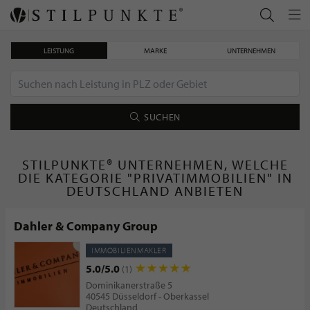
LEISTUNG
MARKE
UNTERNEHMEN
SUCHEN
STILPUNKTE® UNTERNEHMEN, WELCHE
DIE KATEGORIE "PRIVATIMMOBILIEN" IN
DEUTSCHLAND ANBIETEN
Dahler & Company Group
IMMOBILIENMAKLER
5.0/5.0
(1)
Dominikanerstraße 5
40545 Düsseldorf - Oberkassel
Deutschland