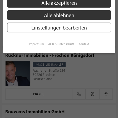
Alle akzeptieren
IMMOBILIENMAKLER
Königsallee 27
Alle ablehnen
40211 Düsseldorf
Deutschland
Einstellungen bearbeiten
PROFIL
Impressum
AGB & Datenschutz
Kontakt
Rückner Immobilien - Frechen Königsdorf
IMMOBILIENMAKLER
Aachener Straße 534
50226 Frechen
Deutschland
PROFIL
Bouwens Immobilien GmbH