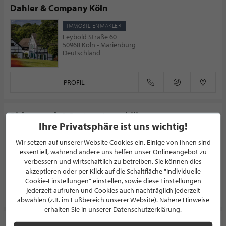
Dahler & Company Köln
IMMOBILIENMAKLER
Leybold Straße 60
50968 Köln - Marienburg
Deutschland
PROFIL
Birkenstock & Partner Immobilien
Ihre Privatsphäre ist uns wichtig!
IMMOBILIENMAKLER
Wir setzen auf unserer Website Cookies ein. Einige von ihnen sind
Aachener Straße 608
essentiell, während andere uns helfen unser Onlineangebot zu
50226 Frechen-Königsdorf
Deutschland
verbessern und wirtschaftlich zu betreiben. Sie können dies
akzeptieren oder per Klick auf die Schaltfläche "Individuelle
Cookie-Einstellungen" einstellen, sowie diese Einstellungen
PROFIL
jederzeit aufrufen und Cookies auch nachträglich jederzeit
abwählen (z.B. im Fußbereich unserer Website). Nähere Hinweise
erhalten Sie in unserer Datenschutzerklärung.
Rückner Immobilien - Düsseldorf Königsallee