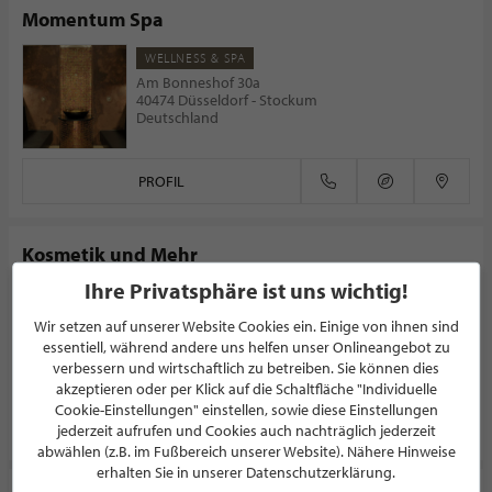
Momentum Spa
WELLNESS & SPA
Am Bonneshof 30a
40474 Düsseldorf - Stockum
Deutschland
PROFIL
Kosmetik und Mehr
Ihre Privatsphäre ist uns wichtig!
KOSMETIKSTUDIO
5.0/5.0
(2)
Wir setzen auf unserer Website Cookies ein. Einige von ihnen sind
essentiell, während andere uns helfen unser Onlineangebot zu
Luxemburger Straße 101
50354 Hürth
verbessern und wirtschaftlich zu betreiben. Sie können dies
Deutschland
akzeptieren oder per Klick auf die Schaltfläche "Individuelle
Cookie-Einstellungen" einstellen, sowie diese Einstellungen
PROFIL
jederzeit aufrufen und Cookies auch nachträglich jederzeit
abwählen (z.B. im Fußbereich unserer Website). Nähere Hinweise
erhalten Sie in unserer Datenschutzerklärung.