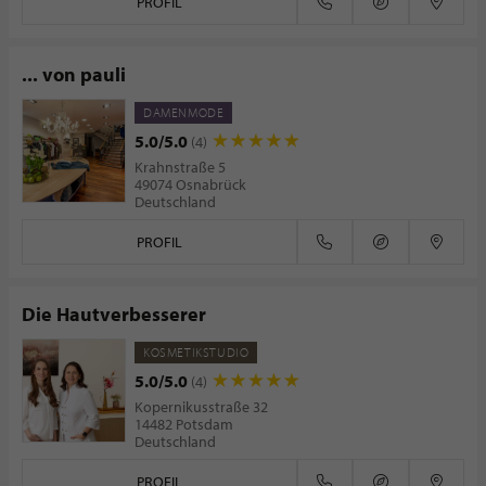
PROFIL
... von pauli
DAMENMODE
5.0/5.0
(4)
Krahnstraße 5
49074 Osnabrück
Deutschland
PROFIL
Die Hautverbesserer
KOSMETIKSTUDIO
5.0/5.0
(4)
Kopernikusstraße 32
14482 Potsdam
Deutschland
PROFIL