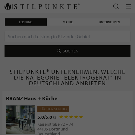
LEISTUNG
MARKE
UNTERNEHMEN
SUCHEN
STILPUNKTE® UNTERNEHMEN, WELCHE
DIE KATEGORIE "ELEKTROGERÄT" IN
DEUTSCHLAND ANBIETEN
BRANZ Haus + Küche
KÜCHENSTUDIO
5.0/5.0
(3)
Kaiserstraße 72 + 74
44135 Dortmund
Deutschland