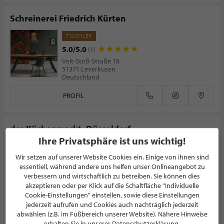
Schreinerei Friedrich Kürten
TISCHLER
5.0/5.0
(1)
Veit-Stoß-Straße 18
51371 Leverkusen
Deutschland
PROFIL
der Küchenmarkt. Düsseldorf
Ihre Privatsphäre ist uns wichtig!
KÜCHENSTUDIO
Wir setzen auf unserer Website Cookies ein. Einige von ihnen sind
5.0/5.0
(1)
essentiell, während andere uns helfen unser Onlineangebot zu
Klosterstraße 128
verbessern und wirtschaftlich zu betreiben. Sie können dies
40211 Düsseldorf
akzeptieren oder per Klick auf die Schaltfläche "Individuelle
Deutschland
Cookie-Einstellungen" einstellen, sowie diese Einstellungen
jederzeit aufrufen und Cookies auch nachträglich jederzeit
PROFIL
abwählen (z.B. im Fußbereich unserer Website). Nähere Hinweise
erhalten Sie in unserer Datenschutzerklärung.