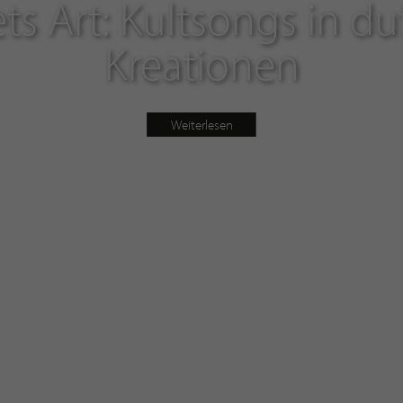
ts Art: Kultsongs in d
Kreationen
Weiterlesen