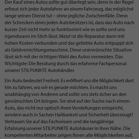
Der Kauf eines Autos sollte gut überlegt sein, denn in der Regel
erfreut sich jeder Autofahrer an einem Fahrzeug, das möglichst
lange seinen Dienst tut – ohne jegliche Zwischenfälle. Denn
der Schrecken eines jeden Autobesitzers ist, dass das Auto nach
kurzer Zeit nicht mehr so funktioniert wie es sollte und uns
irgendwann im Stich lässt. Meist ist die Reparatur dann mit
hohen Kosten verbunden und das geliebte Auto entpuppt sich
als Geldvernichtungsmaschine. Diese unerwünschte Situation
lässt sich mit der richtigen Wahl des Autos vermeiden. Das
Wichtigste: Die Beratung durch das erfahrene Fachpersonal
unserer STILPUNKTE Autohändler.
Ein Auto bedeutet Freiheit. Es eröffnet uns die Möglichkeit dort
hin zu fahren, wo wir es gerade möchten. Es macht uns
unabhängig von Anderen und sollte uns stets sicher an den
gewünschten Ort bringen. Sie sind auf der Suche nach einem
Auto, das nicht nur optisch ihren Vorstellungen entspricht,
sondern auch in Sachen Haltbarkeit und Sicherheit überzeugt?
Vertrauen Sie auf das Fachwissen und die langjährige
Erfahrung unserer STILPUNKTE Autohäuser in Ihrer Nähe. Die
kompetenten Mitarbeiter zeigen Ihnen alle Möglichkeiten auf,