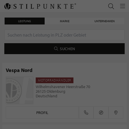
LEISTUNG
MARKE
UNTERNEHMEN
SUCHEN
Vespa Nord
MOTORRADHÄNDLER
Marian Boote - ein elektrisierendes Erlebnis
Wilhelmshavener Heerstraße 70
26125 Oldenburg
Deutschland
PROFIL