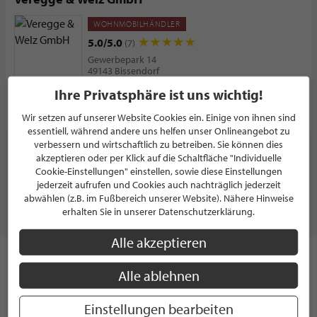
WOHNMOBILHÄNDLER
5.0/5.0
(7)
Gewerbepark 14
49143 Bissendorf
Deutschland
Ihre Privatsphäre ist uns wichtig!
PROFIL
Wir setzen auf unserer Website Cookies ein. Einige von ihnen sind
essentiell, während andere uns helfen unser Onlineangebot zu
verbessern und wirtschaftlich zu betreiben. Sie können dies
akzeptieren oder per Klick auf die Schaltfläche "Individuelle
WEITERE PARTNER ZEIGEN
Cookie-Einstellungen" einstellen, sowie diese Einstellungen
jederzeit aufrufen und Cookies auch nachträglich jederzeit
abwählen (z.B. im Fußbereich unserer Website). Nähere Hinweise
erhalten Sie in unserer Datenschutzerklärung.
AUTO & MOBILES
Alle akzeptieren
Das Auto – Des Deutschen liebstes Spielzeug. Schöne Formen
Alle ablehnen
und eine Menge Pferdestärken unter der Haube lassen unser
Herz höher schlagen. Während Autos in den 50er Jahren noch
Einstellungen bearbeiten
als Rarität galten und nur gut betuchte Familien dieses