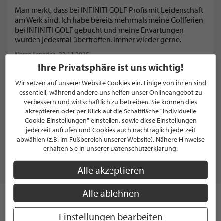
Man merkt, dass bei INFINITI GOLF Profis mit Leidenschaft
am Werk sind. Ich habe bereits mehrmals meine Golfferien
bei INFINITI GOLF gebucht und meine Erwartungen
wurden jedesmal übertroffen. Immer wieder gerne.
Marco Sennrich
, 23.11.2025
Ihre Privatsphäre ist uns wichtig!
Antwort von: INFINITI GOLF - Golfreisen & Golfferien
Mega-Toll für die tolle Bewertung - Marco Sennrich. Wir
Wir setzen auf unserer Website Cookies ein. Einige von ihnen sind
essentiell, während andere uns helfen unser Onlineangebot zu
durften für Euch schon einige Traumreisen
verbessern und wirtschaftlich zu betreiben. Sie können dies
verwirklichen und sind gerne jederzeit wieder für Euch
akzeptieren oder per Klick auf die Schaltfläche "Individuelle
da. Herzliche Grüsse und auf bald!
Cookie-Einstellungen" einstellen, sowie diese Einstellungen
jederzeit aufrufen und Cookies auch nachträglich jederzeit
abwählen (z.B. im Fußbereich unserer Website). Nähere Hinweise
erhalten Sie in unserer Datenschutzerklärung.
EXPERTENINTERVIEWS MIT
INFINITI GOLF - GOLFREISEN &
Alle akzeptieren
GOLFFERIEN
Alle ablehnen
ADVERTORIAL
Mit Tour-Spielern auf dem Golfplatz: Exklusive
Golfreisen mit dem gewissen Etwas
Einstellungen bearbeiten