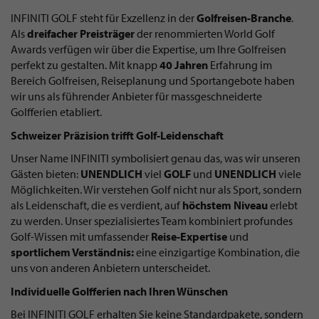
INFINITI GOLF steht für Exzellenz in der
Golfreisen-Branche
.
Als
dreifacher
Preisträger
der renommierten World Golf
Awards verfügen wir über die Expertise, um Ihre Golfreisen
perfekt zu gestalten. Mit knapp
40 Jahren
Erfahrung im
Bereich Golfreisen, Reiseplanung und Sportangebote haben
wir uns als führender Anbieter für massgeschneiderte
Golfferien etabliert.
Schweizer Präzision trifft Golf-Leidenschaft
Unser Name INFINITI symbolisiert genau das, was wir unseren
Gästen bieten:
UNENDLICH
viel
GOLF
und
UNENDLICH
viele
Möglichkeiten. Wir verstehen Golf nicht nur als Sport, sondern
als Leidenschaft, die es verdient, auf
höchstem Niveau
erlebt
zu werden. Unser spezialisiertes Team kombiniert profundes
Golf-Wissen mit umfassender
Reise-Expertise
und
sportlichem Verständnis:
eine einzigartige Kombination, die
uns von anderen Anbietern unterscheidet.
Individuelle Golfferien nach Ihren Wünschen
Bei INFINITI GOLF erhalten Sie keine Standardpakete, sondern