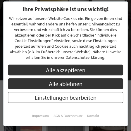
Ihre Privatsphäre ist uns wichtig!
Wir setzen auf unserer Website Cookies ein. Einige von ihnen sind
essentiell, während andere uns helfen unser Onlineangebot zu
verbessern und wirtschaftlich zu betreiben. Sie können dies
akzeptieren oder per Klick auf die Schaltfläche "Individuelle
Cookie-Einstellungen" einstellen, sowie diese Einstellungen
BEWERBEN SIE SICH FÜR EINE GRATIS
jederzeit aufrufen und Cookies auch nachträglich jederzeit
MITGLIEDSCHAFT BEI STILPUNKTE®
abwählen (z.B. im Fußbereich unserer Website). Nähere Hinweise
erhalten Sie in unserer Datenschutzerklärung.
JETZT GRATIS BEWERBEN
Alle akzeptieren
Alle ablehnen
Einstellungen bearbeiten
STILPUNKTE AUF
INSTAGRAM
Impressum
AGB & Datenschutz
Kontakt