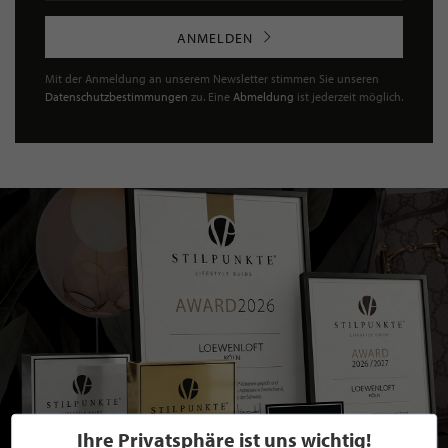
ANMELDEN
Mit der Anmeldung an unserem Newsletter stimmen Sie unseren
Datenschutzbestimmungen
zu. Eine
Abmeldung
ist jederzeit möglich.
Ihre Privatsphäre ist uns wichtig!