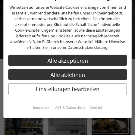
Wir setzen auf unserer Website Cookies ein. Einige von ihnen sind
essentiell, während andere uns helfen unser Onlineangebot zu
verbessern und wirtschaftlich zu betreiben. Sie können dies
BEWERBEN SIE SICH FÜR EINE GRATIS
akzeptieren oder per Klick auf die Schaltfläche "Individuelle
MITGLIEDSCHAFT BEI STILPUNKTE®
Cookie-Einstellungen" einstellen, sowie diese Einstellungen
jederzeit aufrufen und Cookies auch nachträglich jederzeit
abwählen (z.B. im Fußbereich unserer Website). Nähere Hinweise
JETZT GRATIS BEWERBEN
erhalten Sie in unserer Datenschutzerklärung.
Alle akzeptieren
Alle ablehnen
STILPUNKTE AUF
INSTAGRAM
Einstellungen bearbeiten
Impressum
AGB & Datenschutz
Kontakt