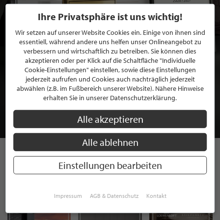
Ihre Privatsphäre ist uns wichtig!
Wir setzen auf unserer Website Cookies ein. Einige von ihnen sind
essentiell, während andere uns helfen unser Onlineangebot zu
verbessern und wirtschaftlich zu betreiben. Sie können dies
akzeptieren oder per Klick auf die Schaltfläche "Individuelle
Cookie-Einstellungen" einstellen, sowie diese Einstellungen
BEWERBEN SIE SICH FÜR EINE GRATIS
jederzeit aufrufen und Cookies auch nachträglich jederzeit
abwählen (z.B. im Fußbereich unserer Website). Nähere Hinweise
MITGLIEDSCHAFT BEI STILPUNKTE®
erhalten Sie in unserer Datenschutzerklärung.
JETZT GRATIS BEWERBEN
Alle akzeptieren
Alle ablehnen
Einstellungen bearbeiten
STILPUNKTE AUF
INSTAGRAM
Impressum
AGB & Datenschutz
Kontakt