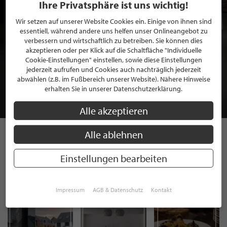
Ihre Privatsphäre ist uns wichtig!
Wir setzen auf unserer Website Cookies ein. Einige von ihnen sind
essentiell, während andere uns helfen unser Onlineangebot zu
verbessern und wirtschaftlich zu betreiben. Sie können dies
akzeptieren oder per Klick auf die Schaltfläche "Individuelle
BEWERBEN SIE SICH FÜR EINE GRATIS
Cookie-Einstellungen" einstellen, sowie diese Einstellungen
MITGLIEDSCHAFT BEI STILPUNKTE®
jederzeit aufrufen und Cookies auch nachträglich jederzeit
abwählen (z.B. im Fußbereich unserer Website). Nähere Hinweise
erhalten Sie in unserer Datenschutzerklärung.
JETZT GRATIS BEWERBEN
Alle akzeptieren
Alle ablehnen
STILPUNKTE AUF
Einstellungen bearbeiten
INSTAGRAM
Impressum
AGB & Datenschutz
Kontakt