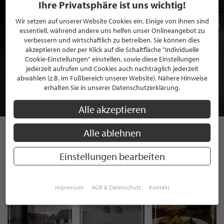
Ihre Privatsphäre ist uns wichtig!
Wir setzen auf unserer Website Cookies ein. Einige von ihnen sind
essentiell, während andere uns helfen unser Onlineangebot zu
verbessern und wirtschaftlich zu betreiben. Sie können dies
akzeptieren oder per Klick auf die Schaltfläche "Individuelle
BEWERBEN SIE SICH FÜR EINE GRATIS
Cookie-Einstellungen" einstellen, sowie diese Einstellungen
MITGLIEDSCHAFT BEI STILPUNKTE®
jederzeit aufrufen und Cookies auch nachträglich jederzeit
abwählen (z.B. im Fußbereich unserer Website). Nähere Hinweise
erhalten Sie in unserer Datenschutzerklärung.
JETZT GRATIS BEWERBEN
Alle akzeptieren
Alle ablehnen
STILPUNKTE AUF
Einstellungen bearbeiten
INSTAGRAM
Impressum
AGB & Datenschutz
Kontakt