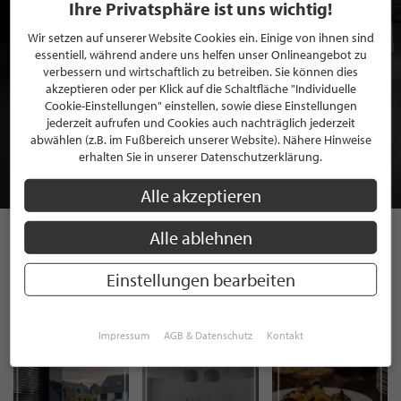
Ihre Privatsphäre ist uns wichtig!
Wir setzen auf unserer Website Cookies ein. Einige von ihnen sind
essentiell, während andere uns helfen unser Onlineangebot zu
verbessern und wirtschaftlich zu betreiben. Sie können dies
akzeptieren oder per Klick auf die Schaltfläche "Individuelle
BEWERBEN SIE SICH FÜR EINE GRATIS
Cookie-Einstellungen" einstellen, sowie diese Einstellungen
MITGLIEDSCHAFT BEI STILPUNKTE®
jederzeit aufrufen und Cookies auch nachträglich jederzeit
abwählen (z.B. im Fußbereich unserer Website). Nähere Hinweise
erhalten Sie in unserer Datenschutzerklärung.
JETZT GRATIS BEWERBEN
Alle akzeptieren
Alle ablehnen
STILPUNKTE AUF
Einstellungen bearbeiten
INSTAGRAM
Impressum
AGB & Datenschutz
Kontakt