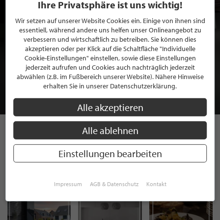
Ihre Privatsphäre ist uns wichtig!
Wir setzen auf unserer Website Cookies ein. Einige von ihnen sind
essentiell, während andere uns helfen unser Onlineangebot zu
verbessern und wirtschaftlich zu betreiben. Sie können dies
akzeptieren oder per Klick auf die Schaltfläche "Individuelle
BEWERBEN SIE SICH FÜR EINE GRATIS
Cookie-Einstellungen" einstellen, sowie diese Einstellungen
MITGLIEDSCHAFT BEI STILPUNKTE®
jederzeit aufrufen und Cookies auch nachträglich jederzeit
abwählen (z.B. im Fußbereich unserer Website). Nähere Hinweise
erhalten Sie in unserer Datenschutzerklärung.
JETZT GRATIS BEWERBEN
Alle akzeptieren
Alle ablehnen
STILPUNKTE AUF
Einstellungen bearbeiten
INSTAGRAM
Impressum
AGB & Datenschutz
Kontakt