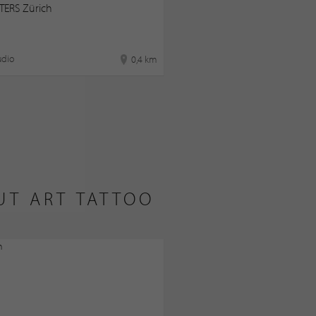
TERS Zürich
udio
0,4 km
UT ART TATTOO