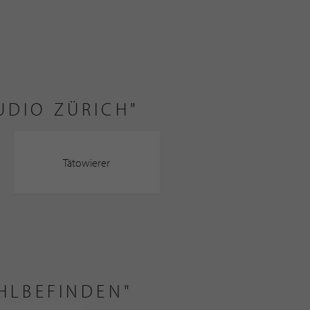
UDIO ZÜRICH"
Tätowierer
OHLBEFINDEN"