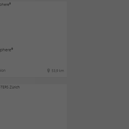
phere®
alon
53,9 km