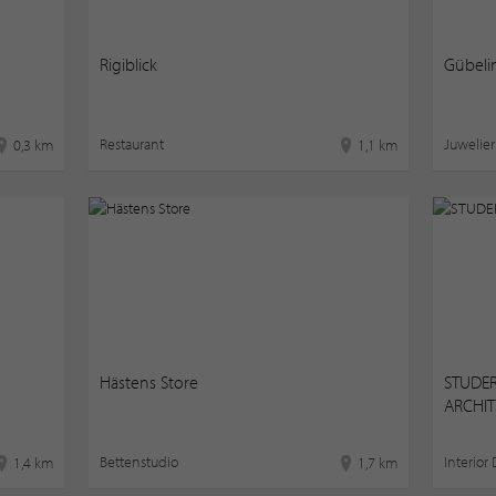
Rigiblick
Gübeli
Restaurant
Juwelier
0,3 km
1,1 km
Hästens Store
STUDER
ARCHIT
Bettenstudio
Interior
1,4 km
1,7 km