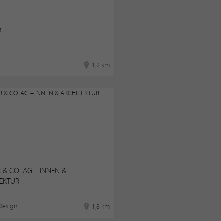
n
1,2 km
 & CO. AG – INNEN &
EKTUR
 Design
1,8 km