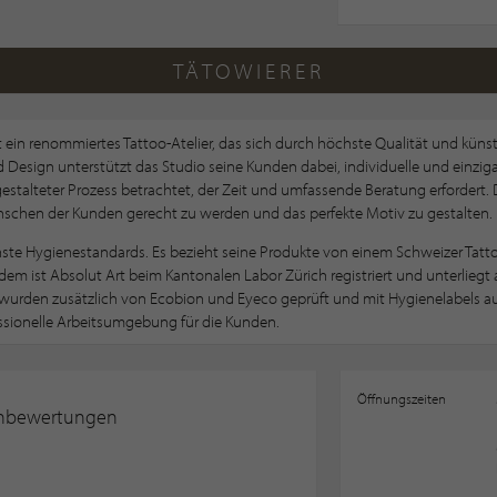
TÄTOWIERER
st ein renommiertes Tattoo-Atelier, das sich durch höchste Qualität und kün
 Design unterstützt das Studio seine Kunden dabei, individuelle und einzig
ig gestalteter Prozess betrachtet, der Zeit und umfassende Beratung erforder
schen der Kunden gerecht zu werden und das perfekte Motiv zu gestalten.
hste Hygienestandards. Es bezieht seine Produkte von einem Schweizer Tat
em ist Absolut Art beim Kantonalen Labor Zürich registriert und unterliegt 
 wurden zusätzlich von Ecobion und Eyeco geprüft und mit Hygienelabels
ssionelle Arbeitsumgebung für die Kunden.
Öffnungszeiten
nbewertungen