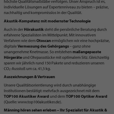
höchste Qualitätsmaßstäbe verfolgen. Unser Anspruch ist es,
individuelle Lösungen auf Expertenniveau zu bieten – präzise,
nachhaltig und kompromisslos in der Qualität.
Akustik-Kompetenz mit modernster Technologie
Auch in der
Hörakustik
steht die persönliche Beratung durch
erfahrene Spezialisten im Mittelpunkt. Mit innovativen
Verfahren wie dem
Otoscan
ermöglichen wir eine hochpräzise,
digitale
Vermessung des Gehörgangs
– ganz ohne
unangenehme Knetmasse. So entstehen
maßangepasste
Hörgeräte
und Ohrpassstücke mit optimalem Sitz. Gleichzeitig
sparen wir jährlich rund 150 Pakete und reduzieren unseren
CO₂-Ausstoß um ca. 41,5 kg.
Auszeichnungen & Vertrauen
Unsere Qualitätsorientierung wird durch unabhängige
Institutionen bestätigt: mehrfach ausgezeichnet mit dem
TOP100 Akustiker Award
und dem
TOP100 Optiker Award
(Quelle:
www.top100akustiker.de
).
Männing hören sehen erleben – Ihr Spezialist für Akustik &