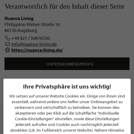
Verantwortlich für den Inhalt dieser Seite
Nuance Living
Philippine-Welser-Straße 16
86150 Augsburg
+49 821 / 50876530
info@nuance-living.de
https://nuance-living.de/
UNTERNEHMENSPROFIL
Ihre Privatsphäre ist uns wichtig!
von Maria Kulak
Wir setzen auf unserer Website Cookies ein. Einige von ihnen sind
Veröffentlicht am 9. April 2026
essentiell, während andere uns helfen unser Onlineangebot zu
verbessern und wirtschaftlich zu betreiben. Sie können dies
akzeptieren oder per Klick auf die Schaltfläche "Individuelle
Cookie-Einstellungen" einstellen, sowie diese Einstellungen
jederzeit aufrufen und Cookies auch nachträglich jederzeit
abwählen (z.B. im Fußbereich unserer Website). Nähere Hinweise