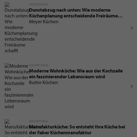
ADVERTORIAL
Dunstabzug nach unten: Wie moderne
Küchenplanung entscheidende Freiräume
schafft
Meyer Küchen
ADVERTORIAL
Moderne Wohnküche: Wie aus der Kochzeile
ein faszinierender Lebensraum wird
Butter Küchen
ADVERTORIAL
Manufakturküche: So entsteht Ihre Küche bei
der Faber Küchenmanufaktur