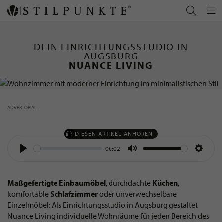
DEIN EINRICHTUNGSSTUDIO IN
AUGSBURG
-
NUANCE LIVING
ADVERTORIAL
DIESEN ARTIKEL ANHÖREN
06:02
Play
Mute
Settin
Maßgefertigte Einbaumöbel
, durchdachte
Küchen
,
komfortable
Schlafzimmer
oder unverwechselbare
Einzelmöbel: Als Einrichtungsstudio in Augsburg gestaltet
Nuance Living individuelle Wohnräume für jeden Bereich des