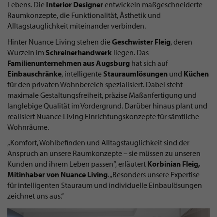
Lebens. Die
Interior Designer
entwickeln maßgeschneiderte
Raumkonzepte, die Funktionalität, Ästhetik und
Alltagstauglichkeit miteinander verbinden.
Hinter Nuance Living stehen die
Geschwister Fleig
, deren
Wurzeln im
Schreinerhandwerk
liegen. Das
Familienunternehmen aus Augsburg
hat sich auf
Einbauschränke
, intelligente
Stauraumlösungen
und
Küchen
für den privaten Wohnbereich spezialisiert. Dabei steht
maximale Gestaltungsfreiheit, präzise Maßanfertigung und
langlebige Qualität im Vordergrund. Darüber hinaus plant und
realisiert Nuance Living Einrichtungskonzepte für sämtliche
Wohnräume.
„Komfort, Wohlbefinden und Alltagstauglichkeit sind der
Anspruch an unsere Raumkonzepte – sie müssen zu unseren
Kunden und ihrem Leben passen“, erläutert
Korbinian Fleig,
Mitinhaber von Nuance Living
. „Besonders unsere Expertise
für intelligenten Stauraum und individuelle Einbaulösungen
zeichnet uns aus.“